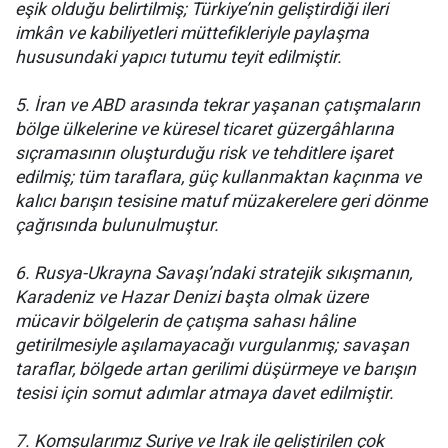
eşik olduğu belirtilmiş; Türkiye’nin geliştirdiği ileri
imkân ve kabiliyetleri müttefikleriyle paylaşma
hususundaki yapıcı tutumu teyit edilmiştir.
5. İran ve ABD arasında tekrar yaşanan çatışmaların
bölge ülkelerine ve küresel ticaret güzergâhlarına
sıçramasının oluşturduğu risk ve tehditlere işaret
edilmiş; tüm taraflara, güç kullanmaktan kaçınma ve
kalıcı barışın tesisine matuf müzakerelere geri dönme
çağrısında bulunulmuştur.
6. Rusya-Ukrayna Savaşı’ndaki stratejik sıkışmanın,
Karadeniz ve Hazar Denizi başta olmak üzere
mücavir bölgelerin de çatışma sahası hâline
getirilmesiyle aşılamayacağı vurgulanmış; savaşan
taraflar, bölgede artan gerilimi düşürmeye ve barışın
tesisi için somut adımlar atmaya davet edilmiştir.
7. Komşularımız Suriye ve Irak ile geliştirilen çok