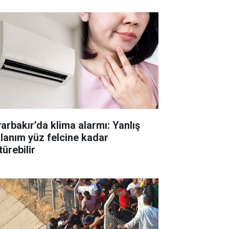
yarbakır’da klima alarmı: Yanlış
llanım yüz felcine kadar
ürebilir