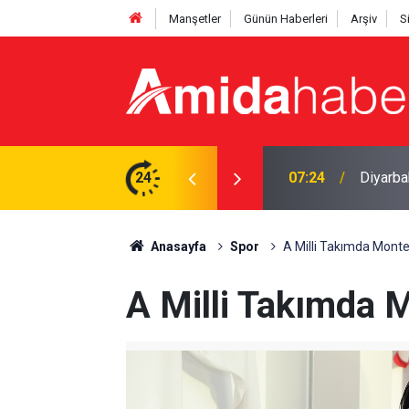
Manşetler
Günün Haberleri
Arşiv
S
vga: 5 yaralı
24
00:30
Diyarbak
Anasayfa
Spor
A Milli Takımda Monte
A Milli Takımda 