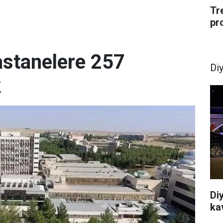
Tr
pr
astanelere 257
Di
k
Di
ka