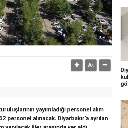
Di
ku
göt
kuruluşlarının yayımladığı personel alım
62 personel alınacak. Diyarbakır’a ayrılan
m yapılacak iller arasında yer aldı.