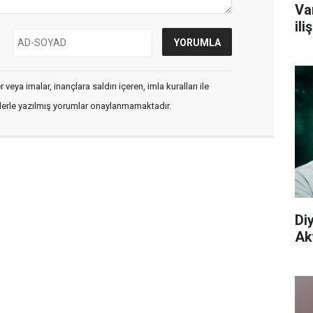
Va
il
veya imalar, inançlara saldırı içeren, imla kuralları ile
flerle yazılmış yorumlar onaylanmamaktadır.
Di
Aky