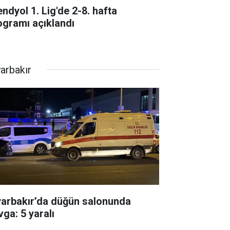
endyol 1. Lig'de 2-8. hafta
ogramı açıklandı
yarbakır
yarbakır’da düğün salonunda
vga: 5 yaralı