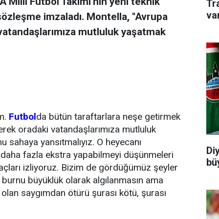
 Milli Futbol Takımı'nın yeni teknik
Tr
va
sözleşme imzaladı. Montella, ''Avrupa
vatandaşlarımıza mutluluk yaşatmak
um.
Futbol
da bütün taraftarlara neşe getirmek
erek oradaki vatandaşlarımıza mutluluk
unu sahaya yansıtmalıyız. O heyecanı
Di
 daha fazla ekstra yapabilmeyi düşünmeleri
büy
açları izliyoruz. Bizim de gördüğümüz şeyler
Bu burnu büyüklük olarak algılanmasın ama
a olan saygımdan ötürü şurası kötü, şurası