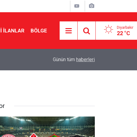
Diyarbakır
I İLANLAR
BÖLGE
22 °C
23:32
Diyanet’ten çözüm sürecine ‘kardeşlik’ mesajı
Günün tüm
haberleri
or