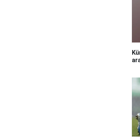
Kü
ar