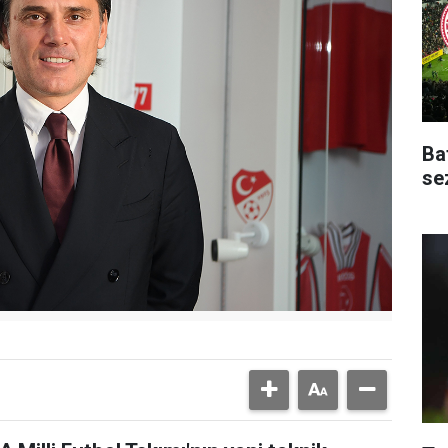
Ba
se