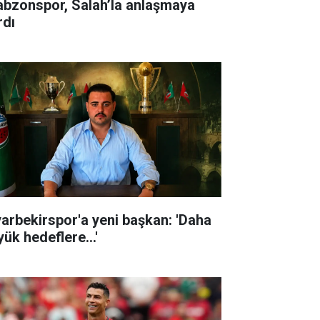
abzonspor, Salah’la anlaşmaya
rdı
yarbekirspor'a yeni başkan: 'Daha
ük hedeflere...'