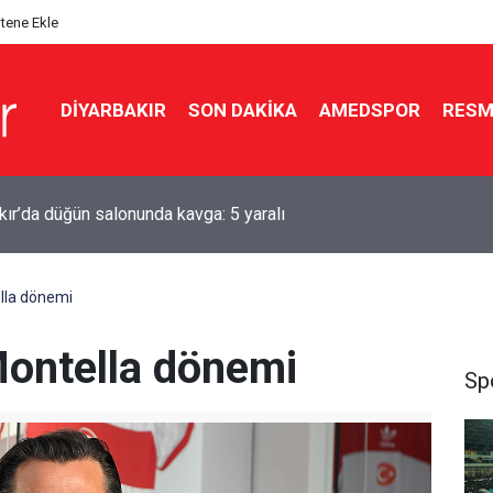
itene Ekle
DIYARBAKIR
SON DAKIKA
AMEDSPOR
RESM
ır’da klima alarmı: Yanlış kullanım yüz felcine kadar götürebilir
lla dönemi
Montella dönemi
Sp