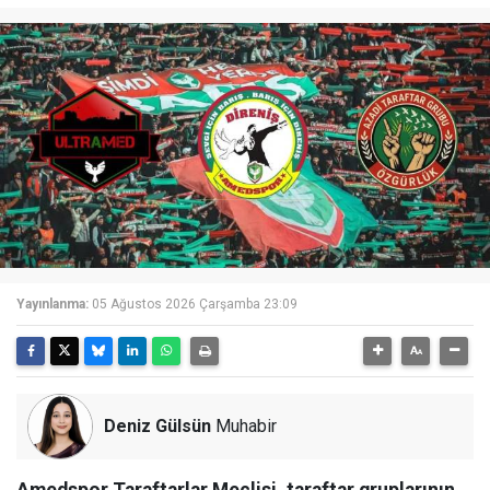
Yayınlanma:
05 Ağustos 2026 Çarşamba 23:09
Deniz Gülsün
Muhabir
Amedspor Taraftarlar Meclisi, taraftar gruplarının