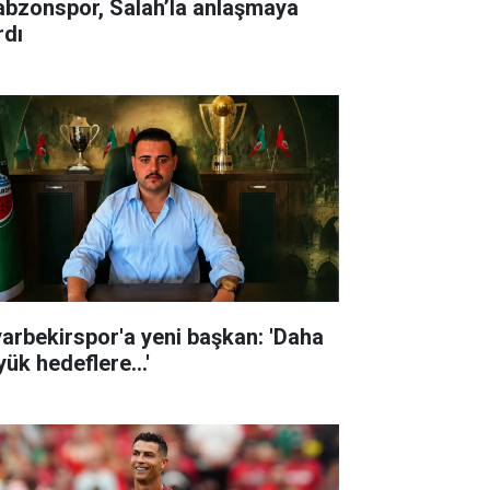
abzonspor, Salah’la anlaşmaya
rdı
yarbekirspor'a yeni başkan: 'Daha
ük hedeflere...'