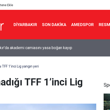
itene Ekle
DIYARBAKIR
SON DAKIKA
AMEDSPOR
RESM
r için Süper Lig hazırlığı: Diyarbakır Stadyumu’nda çalışmalar
ı
TFF 1’inci Lig yangın yeri
dığı TFF 1’inci Lig
Sp