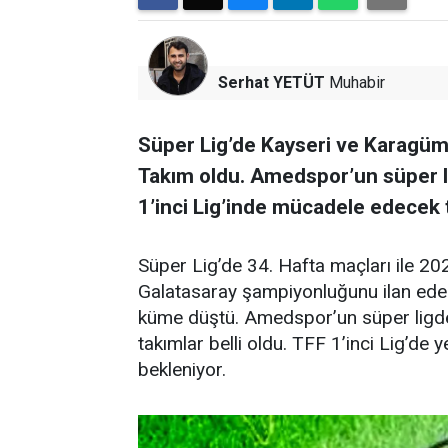
Serhat YETÜT
Muhabir
Süper Lig’de Kayseri ve Karagü
Takım oldu. Amedspor’un süper 
1’inci Lig’inde mücadele edecek t
Süper Lig’de 34. Hafta maçları ile 2
Galatasaray şampiyonluğunu ilan ede
küme düştü. Amedspor’un süper ligde 
takımlar belli oldu. TFF 1’inci Lig’d
bekleniyor.