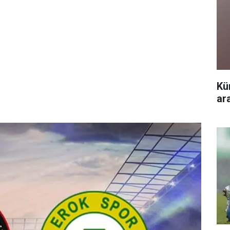
Kü
ar