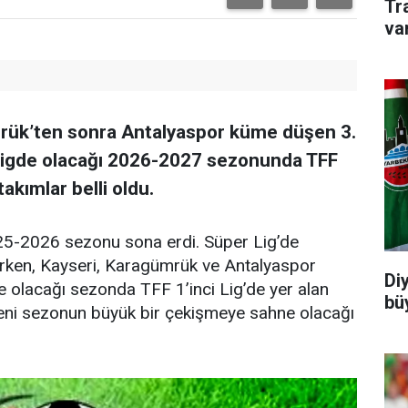
Tr
va
mrük’ten sonra Antalyaspor küme düşen 3.
ligde olacağı 2026-2027 sezonunda TFF
akımlar belli oldu.
025-2026 sezonu sona erdi. Süper Lig’de
rken, Kayseri, Karagümrük ve Antalyaspor
Di
olacağı sezonda TFF 1’inci Lig’de yer alan
büy
e yeni sezonun büyük bir çekişmeye sahne olacağı