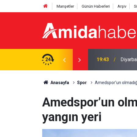
Manşetler
Günün Haberleri
Arşiv
S
Amedspo
ı yasa boğan kayıp
24
18:28
hızland
Anasayfa
Spor
Amedspor’un olmadığı 
Amedspor’un olma
yangın yeri