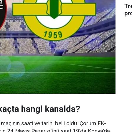
Tr
pr
kaçta hangi kanalda?
açının saati ve tarihi belli oldu. Çorum FK-
için 24 Mayıs Pazar günü saat 19’da Konya'da