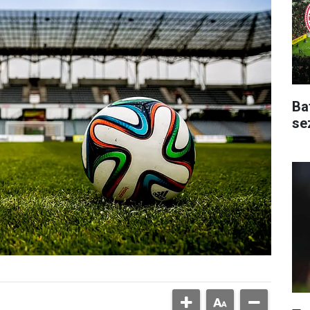
Ba
se