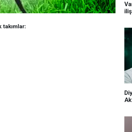
Va
il
 takımlar:
Di
Aky