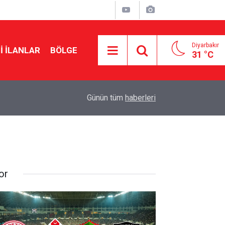
Diyarbakır
I İLANLAR
BÖLGE
31 °C
17:53
Çerçeve yasada kritik rol oynayacak: MGK topla
Günün tüm
haberleri
or