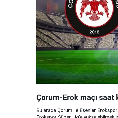
Çorum-Erok maçı saat 
Bu arada Çorum ile Esenler Erokspor m
Erokspor Süper Lig’e yükselebilmek 