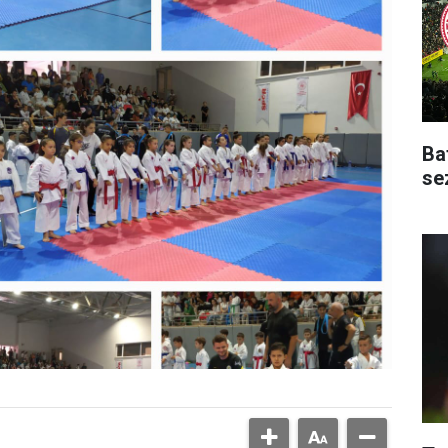
Ba
se