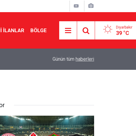
Diyarbakır
I İLANLAR
BÖLGE
39 °C
14:45
Diyarbakır’da yeşil arıkuşunun avı objektife yans
Günün tüm
haberleri
or