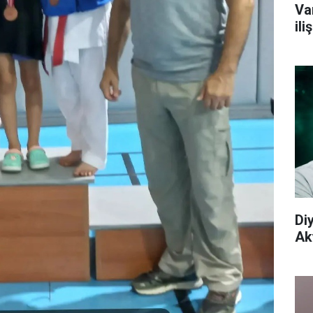
Va
il
Di
Aky