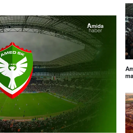
Am
ma