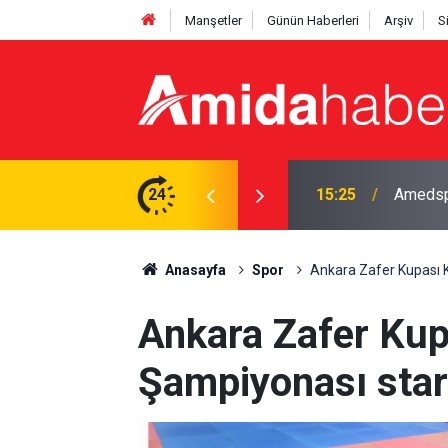
Manşetler
Günün Haberleri
Arşiv
S
fta maç programı belli oldu
24
15:13
Adalet 
Anasayfa
Spor
Ankara Zafer Kupası K
Ankara Zafer Kup
Şampiyonası start