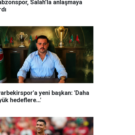
abzonspor, Salah’la anlaşmaya
rdı
yarbekirspor'a yeni başkan: 'Daha
ük hedeflere...'