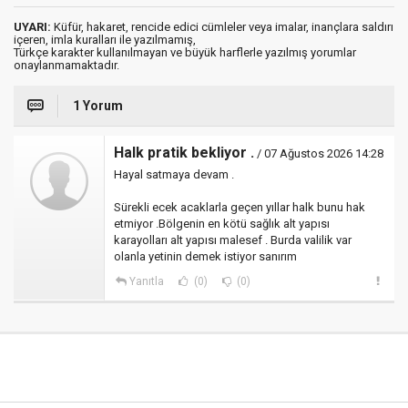
UYARI:
Küfür, hakaret, rencide edici cümleler veya imalar, inançlara saldırı
içeren, imla kuralları ile yazılmamış,
Türkçe karakter kullanılmayan ve büyük harflerle yazılmış yorumlar
onaylanmamaktadır.
1 Yorum
Halk pratik bekliyor .
/ 07 Ağustos 2026 14:28
Hayal satmaya devam .
Sürekli ecek acaklarla geçen yıllar halk bunu hak
etmiyor .Bölgenin en kötü sağlık alt yapısı
karayolları alt yapısı malesef . Burda valilik var
olanla yetinin demek istiyor sanırım
Yanıtla
(0)
(0)