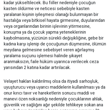
kadar yükseltilecek. Bu fiiller nedeniyle çocuğun
kasten öldürme ve neticesi sebebiyle kasten
yaralanan kişinin iyileşmesi olanağı bulunmayan bir
hastalığa veya bitkisel hayata girmesine, duyularından
veya organlarından birinin işlevinin yitirmesine,
konuşma ya da çocuk yapma yeteneklerinin
kaybolmasına, yüzünün sürekli değişikliğine, gebe bir
kadına karşı işlenip de çocuğunun düşmesine, ölümün
meydana gelmesine sebebiyet veren ağırlaşmış
yaralama suçunu işlemesi halinde şikayet
aranmaksızın, faile hüküm uyarınca verilecek ceza
yarısından 2 katına kadar artırılacak.
Velayet hakları kaldırılmış olsa da itiyadi sarhoşluk,
uyuşturucu veya uyarıcı maddelerin kullanılması ya da
onur kırıcı tavır ve hareketlerin sonucu maddi ve
manevi özen noksanlığı nedeniyle çocuklarının ahlak,
güvenlik ve sağlığını ağır şekilde tehlikeye sokan ana