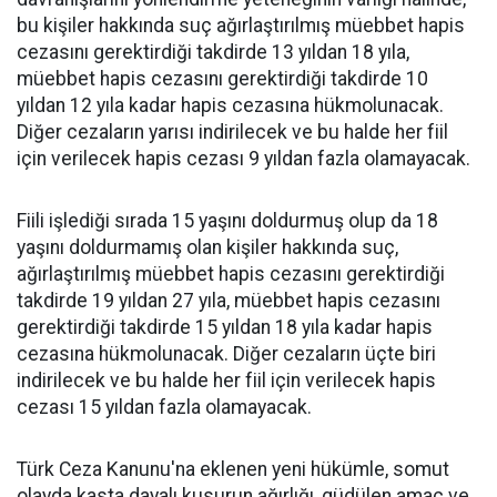
bu kişiler hakkında suç ağırlaştırılmış müebbet hapis
cezasını gerektirdiği takdirde 13 yıldan 18 yıla,
müebbet hapis cezasını gerektirdiği takdirde 10
yıldan 12 yıla kadar hapis cezasına hükmolunacak.
Diğer cezaların yarısı indirilecek ve bu halde her fiil
için verilecek hapis cezası 9 yıldan fazla olamayacak.
Fiili işlediği sırada 15 yaşını doldurmuş olup da 18
yaşını doldurmamış olan kişiler hakkında suç,
ağırlaştırılmış müebbet hapis cezasını gerektirdiği
takdirde 19 yıldan 27 yıla, müebbet hapis cezasını
gerektirdiği takdirde 15 yıldan 18 yıla kadar hapis
cezasına hükmolunacak. Diğer cezaların üçte biri
indirilecek ve bu halde her fiil için verilecek hapis
cezası 15 yıldan fazla olamayacak.
Türk Ceza Kanunu'na eklenen yeni hükümle, somut
olayda kasta dayalı kusurun ağırlığı, güdülen amaç ve