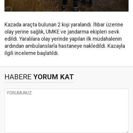
Kazada araçta bulunan 2 kişi yaralandı. İhbar üzerine
olay yerine sağlık, UMKE ve jandarma ekipleri sevk
edildi. Yaralılara olay yerinde yapılan ilk müdahalenin
ardından ambulanslarla hastaneye nakledildi. Kazayla
ilgili inceleme başlatıldı.
HABERE
YORUM KAT