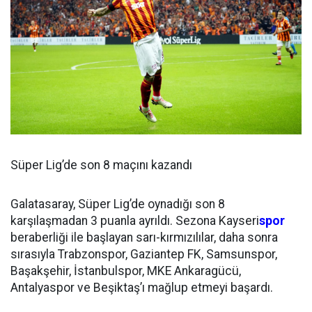
Süper Lig’de son 8 maçını kazandı
Galatasaray, Süper Lig’de oynadığı son 8
karşılaşmadan 3 puanla ayrıldı. Sezona Kayseri
spor
beraberliği ile başlayan sarı-kırmızılılar, daha sonra
sırasıyla Trabzonspor, Gaziantep FK, Samsunspor,
Başakşehir, İstanbulspor, MKE Ankaragücü,
Antalyaspor ve Beşiktaş’ı mağlup etmeyi başardı.