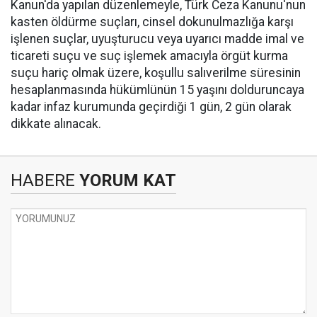
Kanun'da yapılan düzenlemeyle, Türk Ceza Kanunu'nun
kasten öldürme suçları, cinsel dokunulmazlığa karşı
işlenen suçlar, uyuşturucu veya uyarıcı madde imal ve
ticareti suçu ve suç işlemek amacıyla örgüt kurma
suçu hariç olmak üzere, koşullu salıverilme süresinin
hesaplanmasında hükümlünün 15 yaşını dolduruncaya
kadar infaz kurumunda geçirdiği 1 gün, 2 gün olarak
dikkate alınacak.
HABERE
YORUM KAT