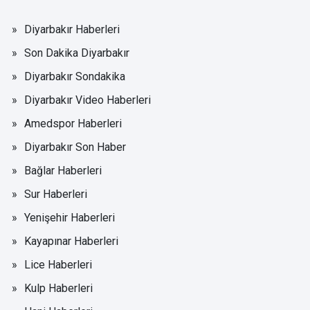
Diyarbakır Haberleri
Son Dakika Diyarbakır
Diyarbakır Sondakika
Diyarbakır Video Haberleri
Amedspor Haberleri
Diyarbakır Son Haber
Bağlar Haberleri
Sur Haberleri
Yenişehir Haberleri
Kayapınar Haberleri
Lice Haberleri
Kulp Haberleri