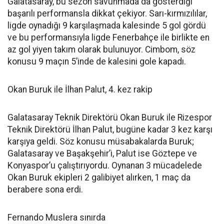
Galatasaray, bu sezon savunmada da gösterdiği
başarılı performansla dikkat çekiyor. Sarı-kırmızılılar,
ligde oynadığı 9 karşılaşmada kalesinde 5 gol gördü
ve bu performansıyla ligde Fenerbahçe ile birlikte en
az gol yiyen takım olarak bulunuyor. Cimbom, söz
konusu 9 maçın 5’inde de kalesini gole kapadı.
Okan Buruk ile İlhan Palut, 4. kez rakip
Galatasaray Teknik Direktörü Okan Buruk ile Rizespor
Teknik Direktörü İlhan Palut, bugüne kadar 3 kez karşı
karşıya geldi. Söz konusu müsabakalarda Buruk;
Galatasaray ve Başakşehir’i, Palut ise Göztepe ve
Konyaspor’u çalıştırıyordu. Oynanan 3 mücadelede
Okan Buruk ekipleri 2 galibiyet alırken, 1 maç da
berabere sona erdi.
Fernando Muslera sınırda