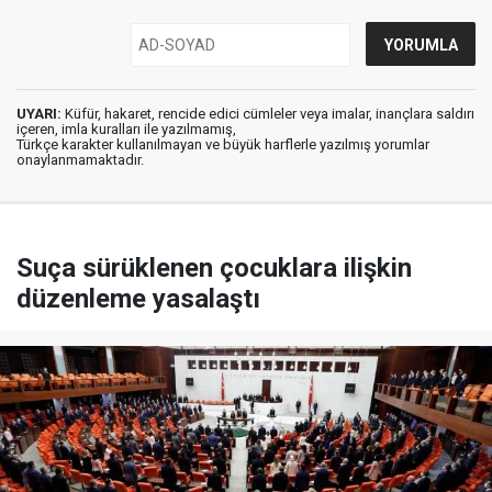
UYARI:
Küfür, hakaret, rencide edici cümleler veya imalar, inançlara saldırı
içeren, imla kuralları ile yazılmamış,
Türkçe karakter kullanılmayan ve büyük harflerle yazılmış yorumlar
onaylanmamaktadır.
Suça sürüklenen çocuklara ilişkin
düzenleme yasalaştı