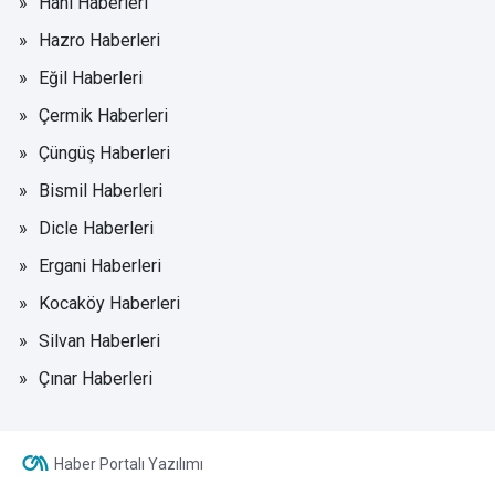
Hani Haberleri
Hazro Haberleri
Eğil Haberleri
Çermik Haberleri
Çüngüş Haberleri
Bismil Haberleri
Dicle Haberleri
Ergani Haberleri
Kocaköy Haberleri
Silvan Haberleri
Çınar Haberleri
Haber Portalı Yazılımı