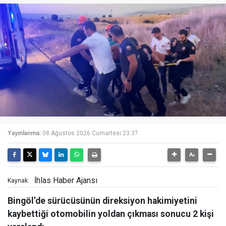
Yayınlanma:
08 Ağustos 2026 Cumartesi 23:37
İhlas Haber Ajansı
Kaynak:
Bingöl’de sürücüsünün direksiyon hakimiyetini
kaybettiği otomobilin yoldan çıkması sonucu 2 kişi