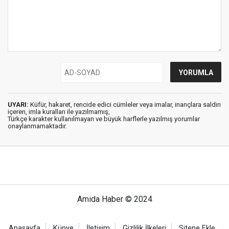
UYARI:
Küfür, hakaret, rencide edici cümleler veya imalar, inançlara saldırı
içeren, imla kuralları ile yazılmamış,
Türkçe karakter kullanılmayan ve büyük harflerle yazılmış yorumlar
onaylanmamaktadır.
Amida Haber © 2024
Anasayfa
Künye
İletişim
Gizlilik İlkeleri
Sitene Ekle