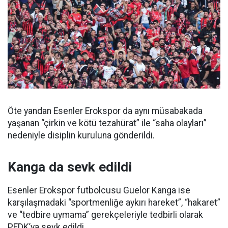
Öte yandan Esenler Erokspor da aynı müsabakada
yaşanan “çirkin ve kötü tezahürat” ile “saha olayları”
nedeniyle disiplin kuruluna gönderildi.
Kanga da sevk edildi
Esenler Erokspor futbolcusu Guelor Kanga ise
karşılaşmadaki “sportmenliğe aykırı hareket”, “hakaret”
ve “tedbire uymama” gerekçeleriyle tedbirli olarak
PFDK’ya sevk edildi.