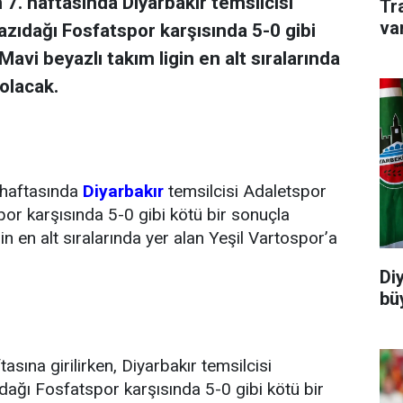
7. haftasında Diyarbakır temsilcisi
Tr
va
zıdağı Fosfatspor karşısında 5-0 gibi
Mavi beyazlı takım ligin en alt sıralarında
olacak.
. haftasında
Diyarbakır
temsilcisi Adaletspor
r karşısında 5-0 gibi kötü bir sonuçla
in en alt sıralarında yer alan Yeşil Vartospor’a
Di
büy
sına girilirken, Diyarbakır temsilcisi
ğı Fosfatspor karşısında 5-0 gibi kötü bir