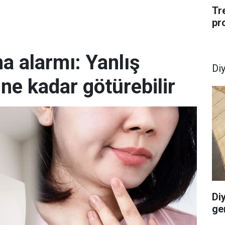
Tr
pr
ma alarmı: Yanlış
Di
ine kadar götürebilir
Di
ge