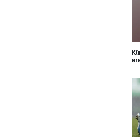
Kü
ar