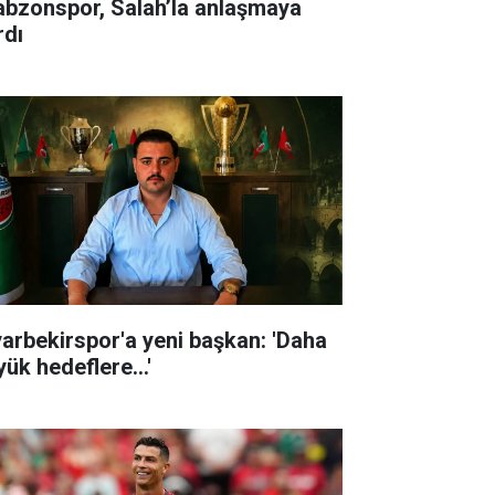
abzonspor, Salah’la anlaşmaya
rdı
yarbekirspor'a yeni başkan: 'Daha
ük hedeflere...'