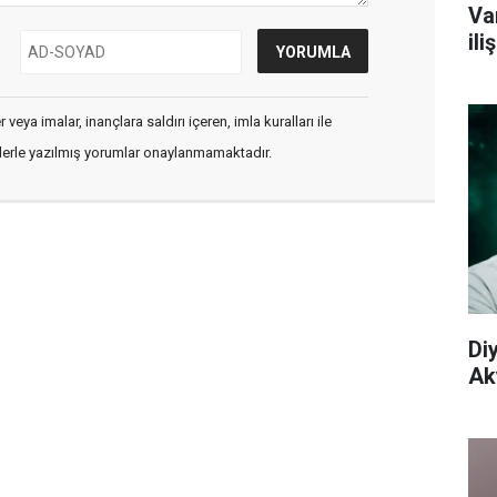
Va
il
veya imalar, inançlara saldırı içeren, imla kuralları ile
flerle yazılmış yorumlar onaylanmamaktadır.
Di
Aky