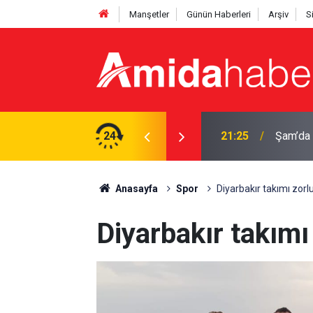
Manşetler
Günün Haberleri
Arşiv
S
ırı: Ölü ve yaralılar var
24
20:44
Diyarba
Anasayfa
Spor
Diyarbakır takımı zorlu
Diyarbakır takımı 