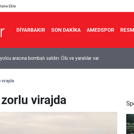
itene Ekle
DIYARBAKIR
SON DAKIKA
AMEDSPOR
RESM
kır’da sulama kanalına giren genç boğuldu
 virajda
zorlu virajda
Sp