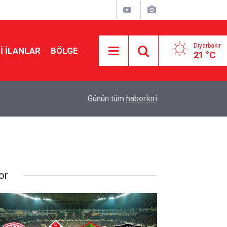
Diyarbakır
I İLANLAR
BÖLGE
21 °C
20:15
Cengiz Çandar’dan çerçeve yasa açıklaması
Günün tüm
haberleri
or