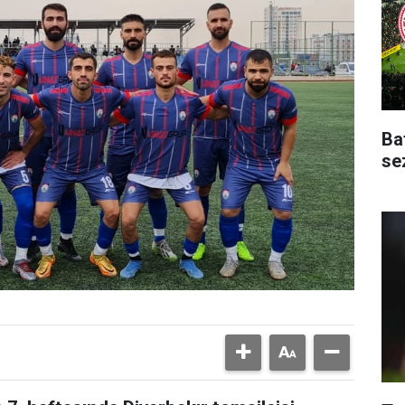
Ba
se