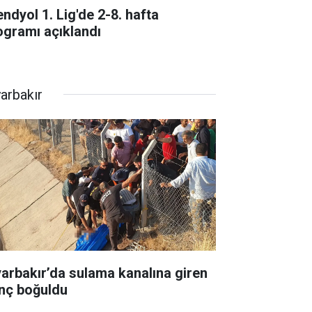
endyol 1. Lig'de 2-8. hafta
ogramı açıklandı
yarbakır
yarbakır’da sulama kanalına giren
nç boğuldu