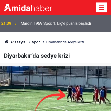
21:39
Mardin 1969 Spor, 1. Lig’e puanla başladı
20:47
İran’dan Hürmüz mesajı: ABD’ye 6 şart
Anasayfa
Spor
Diyarbakır’da sedye krizi
Diyarbakır’da sedye krizi