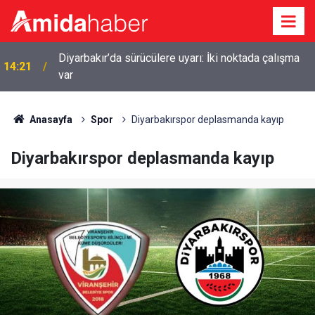
Diyarbakır’da sürücülere uyarı: İki noktada çalışma
14:21
var
14:01
Diyarbakır şehir hastanesinin açılışı tarihi belli oldu
Anasayfa
Spor
Diyarbakırspor deplasmanda kayıp
Diyarbakırspor deplasmanda kayıp