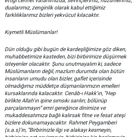
ettiği cennet vatanımızda; sevinçlerimiz, hüzünlerimiz,
dualarımız, zenginlik olarak kabul ettiğimiz
farklılıklarımız bizleri yekvücut kılacaktır.
Kıymetli Müslümanlar!
Dün olduğu gibi bugün de kardeşliğimize göz diken,
muhabbetimize kasteden, bizi birbirimize düşürmek
isteyenler olacaktır. Şunu unutmayalım ki, sadece
Müslümanların değil, mazlum durumda olan bütün
insanların umudu olan bizler, gaflet içerisinde
olmadığımız müddetçe düşmanlarımızın emelleri
kursaklarında kalacaktır. Cenâb-ı Hakk’ın, “Hep
birlikte Allah’ın ipine sımsıkı sarılın; bölünüp
parçalanmayın” emri gereğince dinimize ve
mukaddesatımıza bağlı kalırsak fitne ve fesat ateşi
bizlere dokunamayacaktır. Rahmet Peygamberi
(s.a.s)’in, “Birbirinizle ilgi ve alakayı kesmeyin,