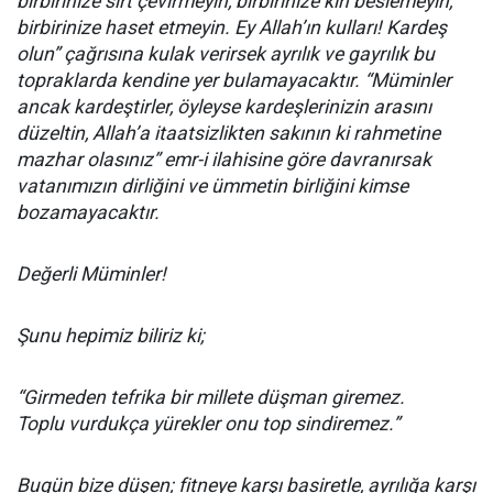
birbirinize sırt çevirmeyin, birbirinize kin beslemeyin,
birbirinize haset etmeyin. Ey Allah’ın kulları! Kardeş
olun” çağrısına kulak verirsek ayrılık ve gayrılık bu
topraklarda kendine yer bulamayacaktır. “Müminler
ancak kardeştirler, öyleyse kardeşlerinizin arasını
düzeltin, Allah’a itaatsizlikten sakının ki rahmetine
mazhar olasınız” emr-i ilahisine göre davranırsak
vatanımızın dirliğini ve ümmetin birliğini kimse
bozamayacaktır.
Değerli Müminler!
Şunu hepimiz biliriz ki;
“Girmeden tefrika bir millete düşman giremez.
Toplu vurdukça yürekler onu top sindiremez.”
Bugün bize düşen; fitneye karşı basiretle, ayrılığa karşı