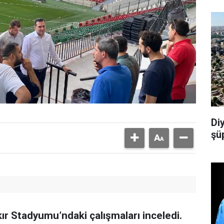
Di
şü
ır Stadyumu’ndaki çalışmaları inceledi.