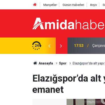
Manşetler
Günün Haberleri
Arşiv
S
acak: MGK toplandı
24
17:12
Bingöl'
Anasayfa
Spor
Elazığspor’da alt yap
Elazığspor’da alt
emanet