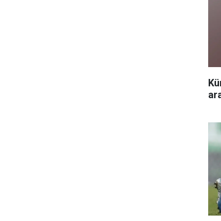
Kü
ar