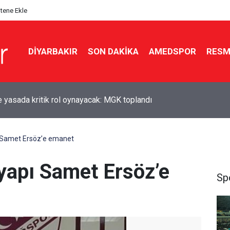
itene Ekle
DIYARBAKIR
SON DAKIKA
AMEDSPOR
RESM
de zincirleme kaza: 5 yaralı
ı Samet Ersöz’e emanet
 yapı Samet Ersöz’e
Sp