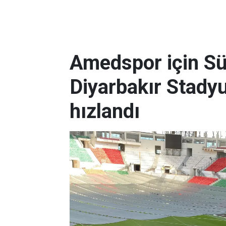
Amedspor için Süp
Diyarbakır Stady
hızlandı