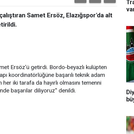
Tr
va
çalıştıran Samet Ersöz, Elazığspor’da alt
irildi.
amet Ersöz’ü getirdi. Bordo-beyazlı kulüpten
yapı koordinatörlüğüne başarılı teknik adam
her iki tarafa da hayırlı olmasını temenni
e başarılar diliyoruz'' denildi.
Di
büy