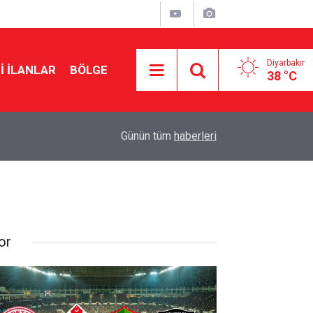
Diyarbakır
I İLANLAR
BÖLGE
38 °C
17:00
DEM Parti ihraç etmişti: Şırnak’ta imar gerginliği
Günün tüm
haberleri
or