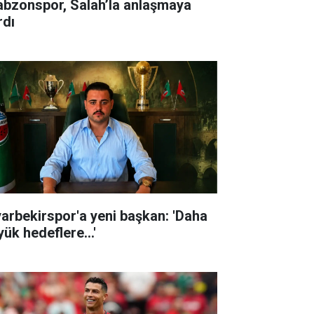
abzonspor, Salah’la anlaşmaya
rdı
yarbekirspor'a yeni başkan: 'Daha
ük hedeflere...'