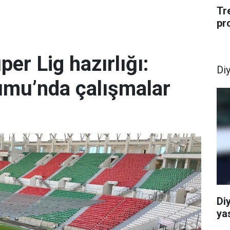
Tr
pr
er Lig hazırlığı:
Di
umu’nda çalışmalar
Di
ya