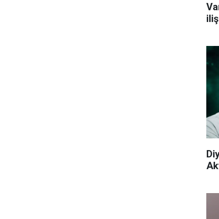
Va
il
Di
Aky