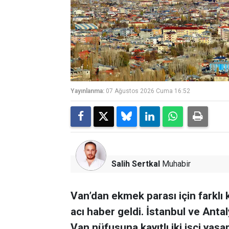
Yayınlanma:
07 Ağustos 2026 Cuma 16:52
Salih Sertkal
Muhabir
Van’dan ekmek parası için farklı 
acı haber geldi. İstanbul ve Anta
Van nüfusuna kayıtlı iki işçi yaşam