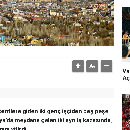
Va
Aç
kentlere giden iki genç işçiden peş peşe
lya’da meydana gelen iki ayrı iş kazasında,
ını yitirdi.