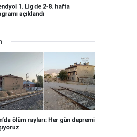
endyol 1. Lig'de 2-8. hafta
ogramı açıklandı
n
n’da ölüm rayları: Her gün depremi
şıyoruz