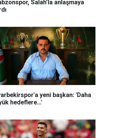
abzonspor, Salah’la anlaşmaya
rdı
yarbekirspor'a yeni başkan: 'Daha
ük hedeflere...'