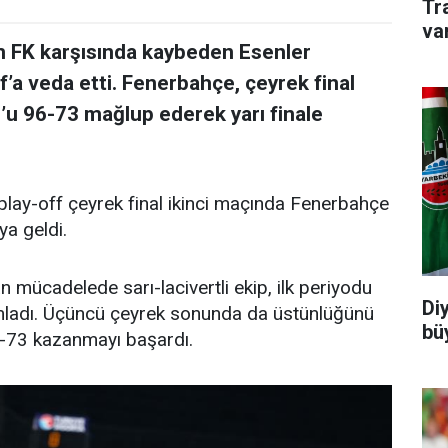
Tr
va
um FK karşısında kaybeden Esenler
’a veda etti. Fenerbahçe, çeyrek final
r’u 96-73 mağlup ederek yarı finale
play-off çeyrek final ikinci maçında Fenerbahçe
ya geldi.
mücadelede sarı-lacivertli ekip, ilk periyodu
Di
mladı. Üçüncü çeyrek sonunda da üstünlüğünü
büy
-73 kazanmayı başardı.