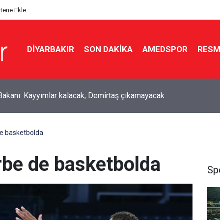
itene Ekle
DIYARBAKIR
SON DAKIKA
AMEDSPOR
RESM
Bakanı: Kayyımlar kalacak, Demirtaş çıkamayacak
de basketbolda
rbe de basketbolda
Sp