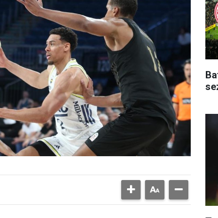
Ba
se