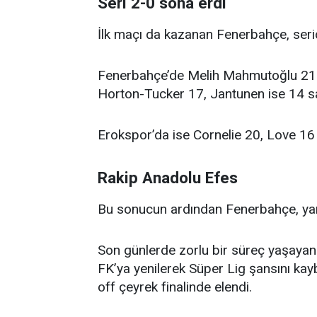
Seri 2-0 sona erdi
İlk maçı da kazanan Fenerbahçe, serid
Fenerbahçe’de Melih Mahmutoğlu 21 sa
Horton-Tucker 17, Jantunen ise 14 sa
Erokspor’da ise Cornelie 20, Love 16
Rakip Anadolu Efes
Bu sonucun ardından Fenerbahçe, yarı 
Son günlerde zorlu bir süreç yaşaya
FK’ya yenilerek Süper Lig şansını kay
off çeyrek finalinde elendi.