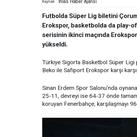
İhlas Haber Ajansı
Kaynak:
Futbolda Süper Lig biletini Çor
Erokspor, basketbolda da play-off
serisinin ikinci maçında Erokspo
yükseldi.
Türkiye Sigorta Basketbol Süper Ligi 
Beko ile Safiport Erokspor karşı karşı
Sinan Erdem Spor Salonu’nda oynanan 
25-11, devreyi ise 64-37 önde tama
koruyan Fenerbahçe, karşılaşmayı 96