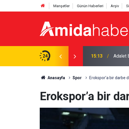
Manşetler
Günün Haberleri
Arşiv
S
fta maç programı belli oldu
24
15:13
Adalet 
Anasayfa
Spor
Erokspor’a bir darbe 
Erokspor’a bir da