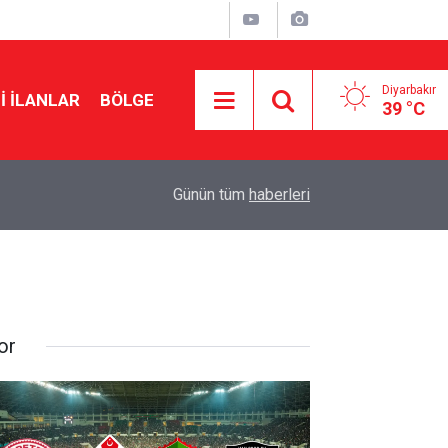
Diyarbakır
I İLANLAR
BÖLGE
39 °C
14:45
Diyarbakır’da yeşil arıkuşunun avı objektife yans
Günün tüm
haberleri
or