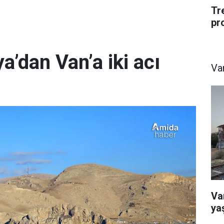
Tr
pr
a’dan Van’a iki acı
Va
Va
ya