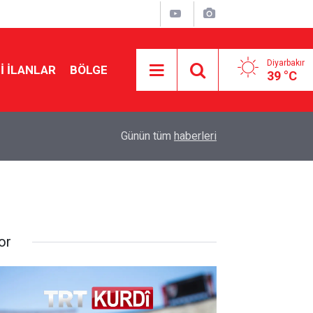
Diyarbakır
I İLANLAR
BÖLGE
39 °C
13:22
CHP İl Başkanı Eke: Kılıçdaroğlu Diyarbakır’a ge
Günün tüm
haberleri
or