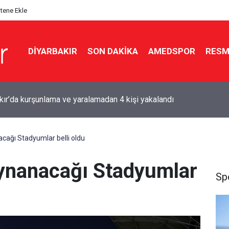
itene Ekle
DIYARBAKIR
SON DAKIKA
AMEDSPOR
RESM
kır’da kurşunlama ve yaralamadan 4 kişi yakalandı
cağı Stadyumlar belli oldu
ynanacağı Stadyumlar
Sp