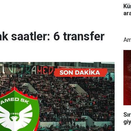
Kü
ar
 saatler: 6 transfer
Am
Sı
gi