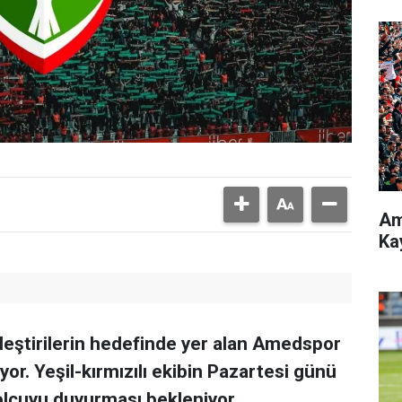
Am
Ka
leştirilerin hedefinde yer alan Amedspor
r. Yeşil-kırmızılı ekibin Pazartesi günü
olcuyu duyurması bekleniyor.