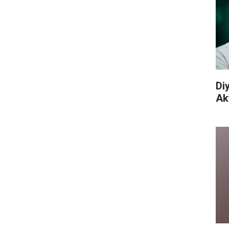
Di
Aky