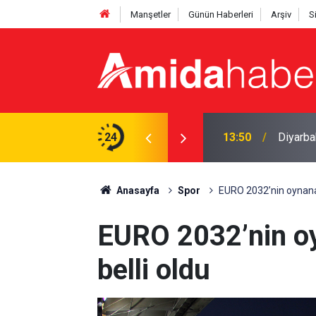
Manşetler
Günün Haberleri
Arşiv
S
n açıldı: Cinayet çıktı
24
13:50
Diyarba
Anasayfa
Spor
EURO 2032’nin oynana
EURO 2032’nin o
belli oldu