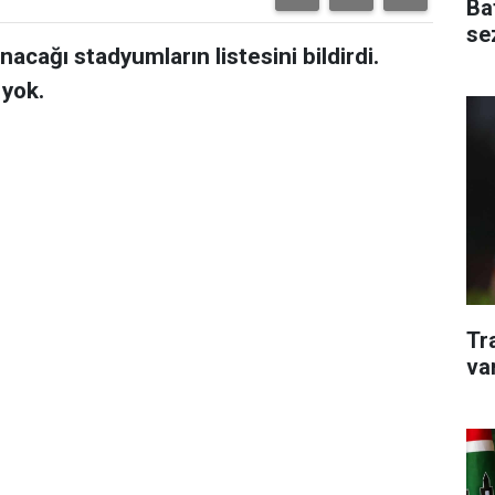
Ba
se
cağı stadyumların listesini bildirdi.
yok.
Tr
va