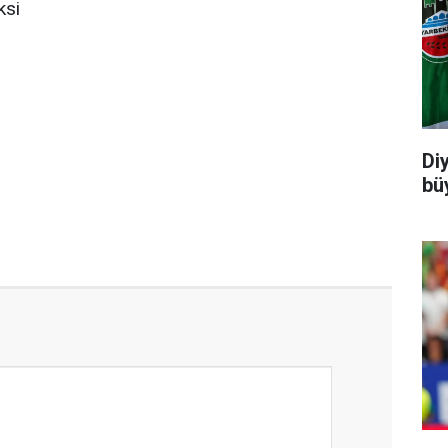
ksi
Di
büy