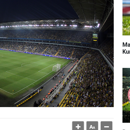
Ma
Ku