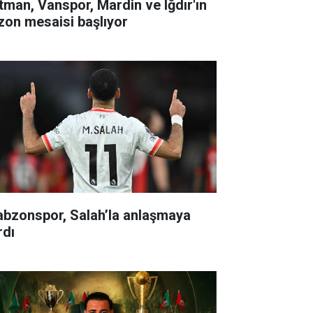
tman, Vanspor, Mardin ve Iğdır'ın
zon mesaisi başlıyor
abzonspor, Salah’la anlaşmaya
rdı