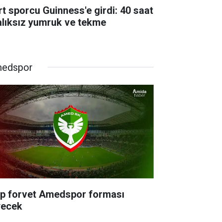
rt sporcu Guinness'e girdi: 40 saat
alıksız yumruk ve tekme
edspor
rp forvet Amedspor forması
yecek