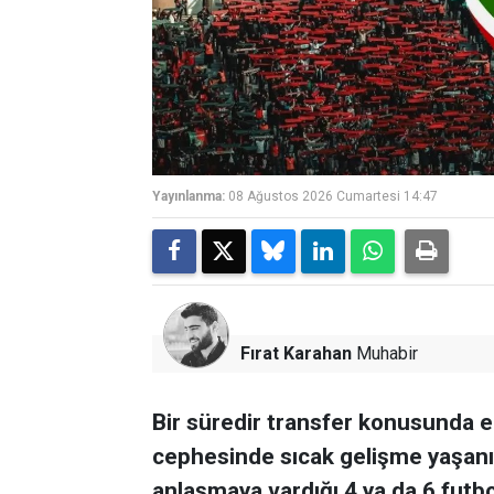
Yayınlanma:
08 Ağustos 2026 Cumartesi 14:47
Fırat Karahan
Muhabir
Bir süredir transfer konusunda e
cephesinde sıcak gelişme yaşanıyo
anlaşmaya vardığı 4 ya da 6 futb