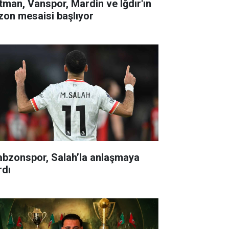
tman, Vanspor, Mardin ve Iğdır'ın
zon mesaisi başlıyor
abzonspor, Salah’la anlaşmaya
rdı