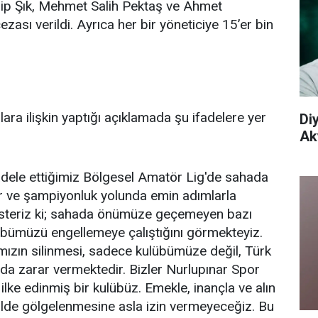
ip Şık, Mehmet Salih Pektaş ve Ahmet
ası verildi. Ayrıca her bir yöneticiye 15’er bin
ara ilişkin yaptığı açıklamada şu ifadelere yer
Di
Aky
dele ettiğimiz Bölgesel Amatör Lig'de sahada
or ve şampiyonluk yolunda emin adımlarla
k isteriz ki; sahada önümüze geçemeyen bazı
lübümüzü engellemeye çalıştığını görmekteyiz.
mızın silinmesi, sadece kulübümüze değil, Türk
 da zarar vermektedir. Bizler Nurlupınar Spor
ke edinmiş bir kulübüz. Emekle, inançla ve alın
ekilde gölgelenmesine asla izin vermeyeceğiz. Bu