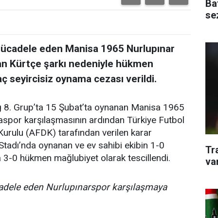
Ba
se
mücadele eden Manisa 1965 Nurlupınar
nan Kürtçe şarkı nedeniyle hükmen
ç seyircisiz oynama cezası verildi.
 8. Grup’ta 15 Şubat’ta oynanan Manisa 1965
por karşılaşmasının ardından Türkiye Futbol
urulu (AFDK) tarafından verilen karar
adı’nda oynanan ve ev sahibi ekibin 1-0
Tr
a 3-0 hükmen mağlubiyet olarak tescillendi.
va
adele eden Nurlupınarspor karşılaşmaya