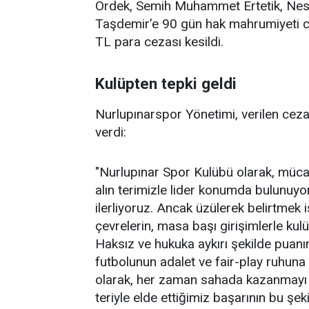
Ördek, Semih Muhammet Ertetik, Nes
Taşdemir’e 90 gün hak mahrumiyeti cez
TL para cezası kesildi.
Kulüpten tepki geldi
Nurlupınarspor Yönetimi, verilen cezal
verdi:
"Nurlupınar Spor Kulübü olarak, müca
alın terimizle lider konumda bulunuy
ilerliyoruz. Ancak üzülerek belirtme
çevrelerin, masa başı girişimlerle ku
Haksız ve hukuka aykırı şekilde puanı
futbolunun adalet ve fair-play ruhuna
olarak, her zaman sahada kazanmayı il
teriyle elde ettiğimiz başarının bu ş