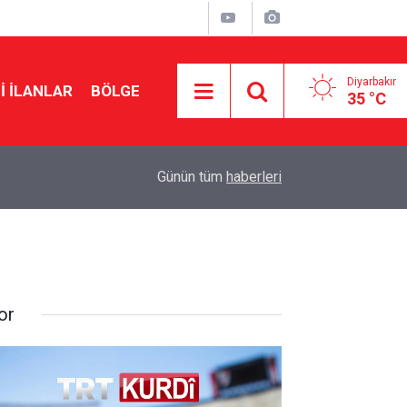
Diyarbakır
I İLANLAR
BÖLGE
35 °C
10:49
Metiner’den Demirtaş açıklaması: AK Parti niye 
Günün tüm
haberleri
or