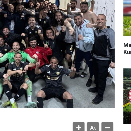
Ma
Ku