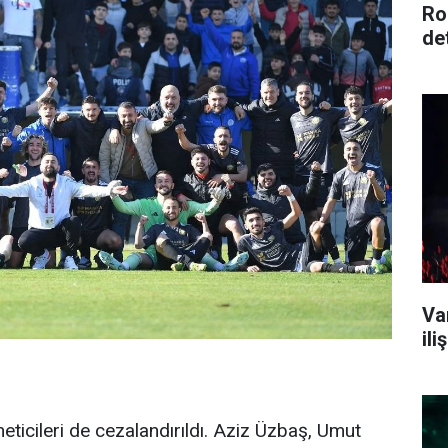
Ro
de
Va
il
eticileri de cezalandırıldı. Aziz Üzbaş, Umut