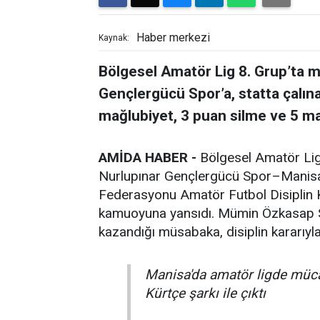
Haber merkezi
Kaynak:
Bölgesel Amatör Lig 8. Grup’ta 
Gençlergücü Spor’a, statta çalı
mağlubiyet, 3 puan silme ve 5 ma
AMİDA HABER -
Bölgesel Amatör Lig
Nurlupınar Gençlergücü Spor–Manisas
Federasyonu Amatör Futbol Disiplin K
kamuoyuna yansıdı. Mümin Özkasap St
kazandığı müsabaka, disiplin kararıyl
Manisa'da amatör ligde müc
Kürtçe şarkı ile çıktı