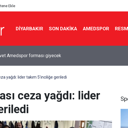
itene Ekle
DIYARBAKIR
SON DAKIKA
AMEDSPOR
RESM
rvet Amedspor forması giyecek
za yağdı: lider takım 5’inciliğe geriledi
ası ceza yağdı: lider
Sp
eriledi