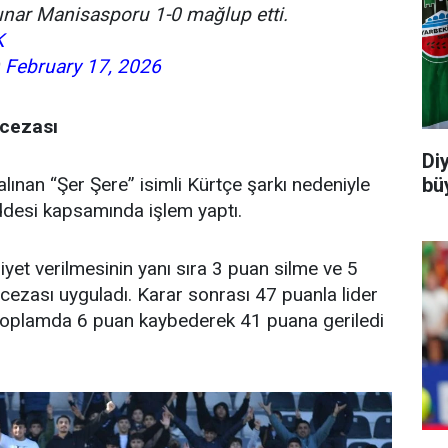
ınar Manisasporu 1-0 mağlup etti.
K
)
February 17, 2026
 cezası
Di
ınan “Şer Şere” isimli Kürtçe şarkı nedeniyle
büy
addesi kapsamında işlem yaptı.
yet verilmesinin yanı sıra 3 puan silme ve 5
ezası uyguladı. Karar sonrası 47 puanla lider
toplamda 6 puan kaybederek 41 puana geriledi