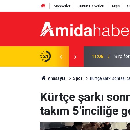
Manşetler
Günün Haberleri
Arşiv
S
mi: Yoksulluk
24
11:06
Sırp fo
Anasayfa
Spor
Kürtçe şarkı sonrası ce
Kürtçe şarkı sonr
takım 5’inciliğe g