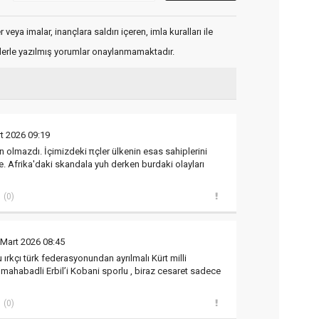
veya imalar, inançlara saldırı içeren, imla kuralları ile
flerle yazılmış yorumlar onaylanmamaktadır.
t 2026 09:19
 olmazdı. İçimizdeki πçler ülkenin esas sahiplerini
yle. Afrika'daki skandala yuh derken burdaki olayları
(0)
 Mart 2026 08:45
u ırkçı türk federasyonundan ayrılmalı Kürt milli
mahabadli Erbil’i Kobani sporlu , biraz cesaret sadece
(0)