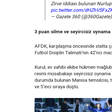
Zirve iddiası bulunan Nurlup
pic.twitter.com/dHZhVSFxZ
— Gazete 360 (@360Gazete
3 puan silme ve seyircisiz oynama
AFDK, karşılaşma öncesinde statta çal
Futbol Disiplin Talimatı’nın 42’nci m
Kurul, ev sahibi ekibe hükmen mağlubi
resmi müsabakayı seyircisiz oynama c
durumda bulunan Manisa temsilcisi, 
ve 5’inci sıraya düştü.