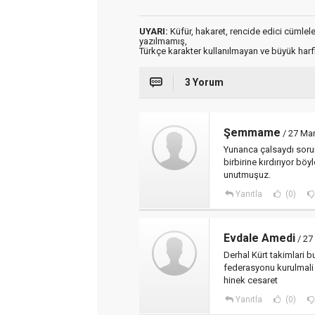
UYARI:
Küfür, hakaret, rencide edici cümleler 
yazılmamış,
Türkçe karakter kullanılmayan ve büyük har
3 Yorum
Şemmame
/ 27 Mar
Yunanca çalsaydı sorun
birbirine kırdırıyor bö
unutmuşuz.
Yanıtla
(0)
Evdale Amedi
/ 27
Derhal Kürt takimlari b
federasyonu kurulmali 
hinek cesaret
Yanıtla
(0)