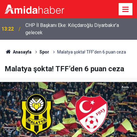
CHP İl Başkanı Eke: Kılıçdaroğlu Diyarbakır’a
13:22
gelecek
Anasayfa
Spor
Malatya şokta! TFF’den 6 puan ceza
Malatya şokta! TFF’den 6 puan ceza