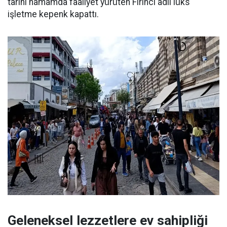
tarihi hamamda faaliyet yürüten Fırıncı adlı lüks
işletme kepenk kapattı.
Geleneksel lezzetlere ev sahipliği