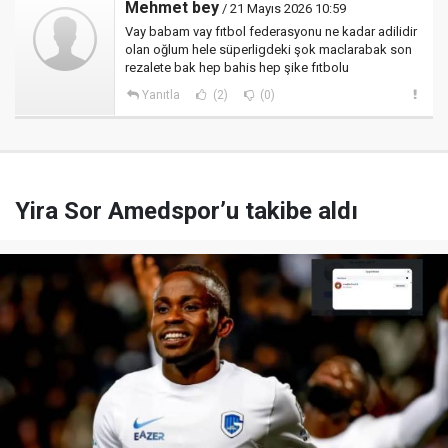
Mehmet bey
/ 21 Mayıs 2026 10:59
Vay babam vay fıtbol federasyonu ne kadar adilidir
olan oğlum hele süperligdeki şok maclarabak son
rezalete bak hep bahis hep şike fıtbolu
Yanıtla
(2)
(0)
Yira Sor Amedspor’u takibe aldı