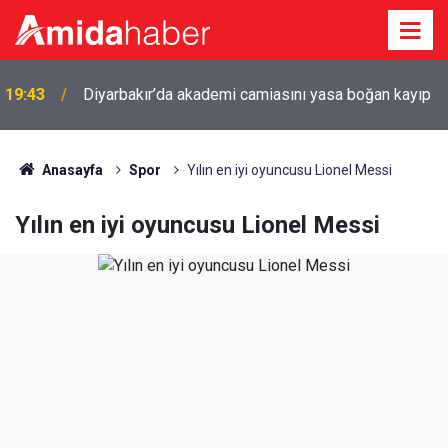
19:43
Diyarbakır’da akademi camiasını yasa boğan kayıp
Anasayfa
Spor
Yılın en iyi oyuncusu Lionel Messi
Yılın en iyi oyuncusu Lionel Messi