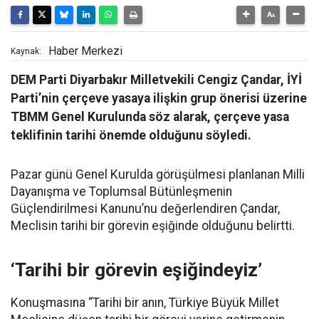
Haber Merkezi
Kaynak:
DEM Parti Diyarbakır Milletvekili Cengiz Çandar, İYİ
Parti’nin çerçeve yasaya ilişkin grup önerisi üzerine
TBMM Genel Kurulunda söz alarak, çerçeve yasa
teklifinin tarihi önemde olduğunu söyledi.
Pazar günü Genel Kurulda görüşülmesi planlanan Milli
Dayanışma ve Toplumsal Bütünleşmenin
Güçlendirilmesi Kanunu’nu değerlendiren Çandar,
Meclisin tarihi bir görevin eşiğinde olduğunu belirtti.
‘Tarihi bir görevin eşiğindeyiz’
Konuşmasına “Tarihi bir anın, Türkiye Büyük Millet