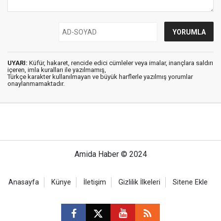
UYARI:
Küfür, hakaret, rencide edici cümleler veya imalar, inançlara saldırı
içeren, imla kuralları ile yazılmamış,
Türkçe karakter kullanılmayan ve büyük harflerle yazılmış yorumlar
onaylanmamaktadır.
Amida Haber © 2024
Anasayfa
Künye
İletişim
Gizlilik İlkeleri
Sitene Ekle