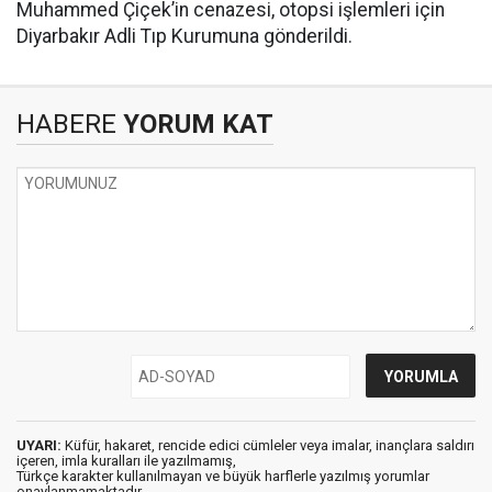
Muhammed Çiçek’in cenazesi, otopsi işlemleri için
Diyarbakır Adli Tıp Kurumuna gönderildi.
HABERE
YORUM KAT
UYARI:
Küfür, hakaret, rencide edici cümleler veya imalar, inançlara saldırı
içeren, imla kuralları ile yazılmamış,
Türkçe karakter kullanılmayan ve büyük harflerle yazılmış yorumlar
onaylanmamaktadır.