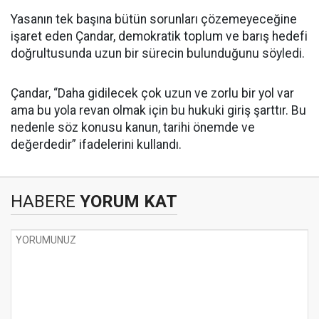
Yasanın tek başına bütün sorunları çözemeyeceğine
işaret eden Çandar, demokratik toplum ve barış hedefi
doğrultusunda uzun bir sürecin bulunduğunu söyledi.
Çandar, “Daha gidilecek çok uzun ve zorlu bir yol var
ama bu yola revan olmak için bu hukuki giriş şarttır. Bu
nedenle söz konusu kanun, tarihi önemde ve
değerdedir” ifadelerini kullandı.
HABERE
YORUM KAT