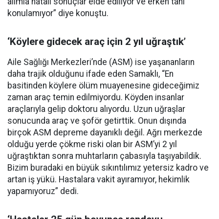
alımla hatalı sonuçlar elde ediliyor ve erken tanı
konulamıyor” diye konuştu.
‘Köylere gidecek araç için 2 yıl uğraştık’
Aile Sağlığı Merkezleri’nde (ASM) ise yaşananların
daha trajik olduğunu ifade eden Samaklı, “En
basitinden köylere ölüm muayenesine gideceğimiz
zaman araç temin edilmiyordu. Köyden insanlar
araçlarıyla gelip doktoru alıyordu. Uzun uğraşlar
sonucunda araç ve şoför getirttik. Onun dışında
birçok ASM depreme dayanıklı değil. Ağrı merkezde
olduğu yerde çökme riski olan bir ASM’yi 2 yıl
uğraştıktan sonra muhtarların çabasıyla taşıyabildik.
Bizim buradaki en büyük sıkıntılımız yetersiz kadro ve
artan iş yükü. Hastalara vakit ayıramıyor, hekimlik
yapamıyoruz” dedi.