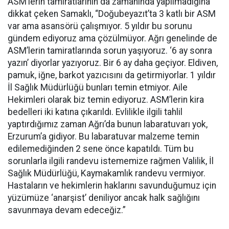
ASM’lerin tamiratlarının da zamanında yapılmadığına
dikkat çeken Samaklı, “Doğubeyazıt’ta 3 katlı bir ASM
var ama asansörü çalışmıyor. 5 yıldır bu sorunu
gündem ediyoruz ama çözülmüyor. Ağrı genelinde de
ASM’lerin tamiratlarında sorun yaşıyoruz. ‘6 ay sonra
yazın’ diyorlar yazıyoruz. Bir 6 ay daha geçiyor. Eldiven,
pamuk, iğne, barkot yazıcısını da getirmiyorlar. 1 yıldır
İl Sağlık Müdürlüğü bunları temin etmiyor. Aile
Hekimleri olarak biz temin ediyoruz. ASM’lerin kira
bedelleri iki katına çıkarıldı. Evlilikle ilgili tahlil
yaptırdığımız zaman Ağrı’da bunun labaratuvarı yok,
Erzurum’a gidiyor. Bu labaratuvar malzeme temin
edilemediğinden 2 sene önce kapatıldı. Tüm bu
sorunlarla ilgili randevu istememize rağmen Valilik, İl
Sağlık Müdürlüğü, Kaymakamlık randevu vermiyor.
Hastaların ve hekimlerin haklarını savunduğumuz için
yüzümüze ‘anarşist’ deniliyor ancak halk sağlığını
savunmaya devam edeceğiz.”