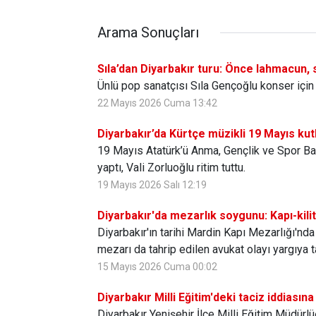
Arama Sonuçları
Sıla’dan Diyarbakır turu: Önce lahmacun,
Ünlü pop sanatçısı Sıla Gençoğlu konser için 
22 Mayıs 2026 Cuma 13:42
Diyarbakır’da Kürtçe müzikli 19 Mayıs kutl
19 Mayıs Atatürk’ü Anma, Gençlik ve Spor Bay
yaptı, Vali Zorluoğlu ritim tuttu.
19 Mayıs 2026 Salı 12:19
Diyarbakır'da mezarlık soygunu: Kapı-kili
Diyarbakır'ın tarihi Mardin Kapı Mezarlığı'nda 
mezarı da tahrip edilen avukat olayı yargıya t
15 Mayıs 2026 Cuma 00:02
Diyarbakır Milli Eğitim'deki taciz iddiasına
Diyarbakır Yenişehir İlçe Milli Eğitim Müdürlüğ