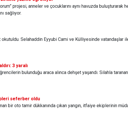
yorum” projesi, anneler ve çocuklarını aynı havuzda buluşturara
ı sağlıyor.
t okutuldu. Selahaddin Eyyubi Cami ve Külliyesinde vatandaşlar il
ldırı: 3 yaralı
ğrencilerin bulunduğu araca alınca dehşet yaşandı. Silahla taranan a
pleri seferber oldu
nan bir oto tamir dükkanında çıkan yangın, itfaiye ekiplerinin müda