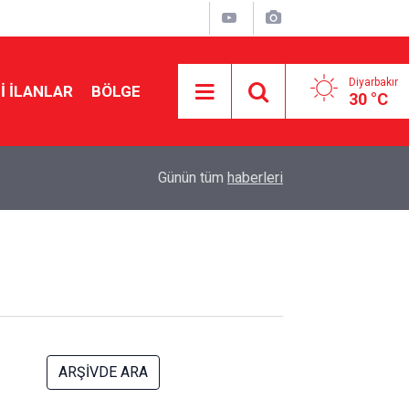
Diyarbakır
I İLANLAR
BÖLGE
30 °C
08:03
Amedspor altıncı sıradaydı, ilk üçe girdi
Günün tüm
haberleri
ARŞİVDE ARA