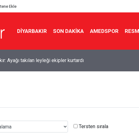
itene Ekle
DIYARBAKIR
SON DAKIKA
AMEDSPOR
RESM
ır: Ayağı takılan leyleği ekipler kurtardı
kır’daki hastanelere 257 personel alınacak
Tersten sırala