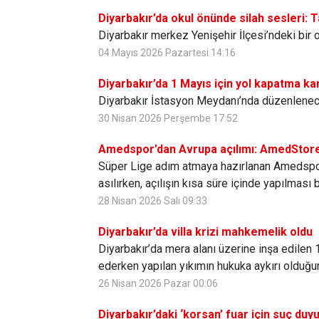
Diyarbakır’da okul önünde silah sesleri: T
Diyarbakır merkez Yenişehir İlçesi’ndeki bir 
04 Mayıs 2026 Pazartesi 14:16
Diyarbakır’da 1 Mayıs için yol kapatma ka
Diyarbakır İstasyon Meydanı’nda düzenlenecek
30 Nisan 2026 Perşembe 17:52
Amedspor’dan Avrupa açılımı: AmedStor
Süper Lige adım atmaya hazırlanan Amedspor
asılırken, açılışın kısa süre içinde yapılması 
28 Nisan 2026 Salı 09:33
Diyarbakır’da villa krizi mahkemelik oldu
Diyarbakır’da mera alanı üzerine inşa edilen
ederken yapılan yıkımın hukuka aykırı olduğu
26 Nisan 2026 Pazar 00:06
Diyarbakır’daki ‘korsan’ fuar için suç duy