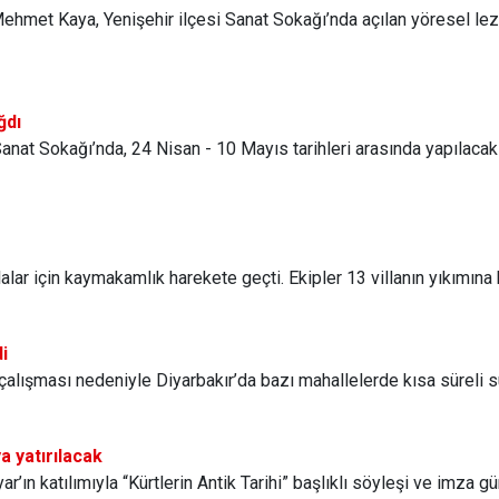
hmet Kaya, Yenişehir ilçesi Sanat Sokağı’nda açılan yöresel lezze
ğdı
 Sanat Sokağı’nda, 24 Nisan - 10 Mayıs tarihleri arasında yapılacak
alar için kaymakamlık harekete geçti. Ekipler 13 villanın yıkımına 
i
alışması nedeniyle Diyarbakır’da bazı mahallelerde kısa süreli s
a yatırılacak
’ın katılımıyla “Kürtlerin Antik Tarihi” başlıklı söyleşi ve imza g