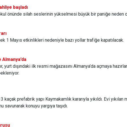
ahliye başladı
okul önünde silah seslerinin yükselmesi büyük bir paniğe neden old
rarı
 1 Mayıs etkinlikleri nedeniyle bazı yollar trafiğe kapatılacak.
e Almanya’da
, yurt dışındaki ilk resmi mağazasını Almanya’da açmaya hazırla
bekleniyor.
 13 kaçak prefabrik yapı Kaymakamlık kararıyla yıkıldı. Evi yıkıl
nu savunarak konuyu yargıya taşıdı.
urusu