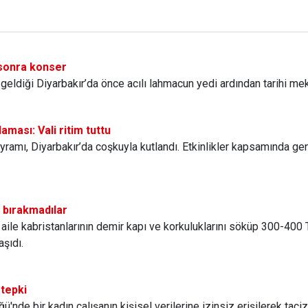
 sonra konser
geldiği Diyarbakır’da önce acılı lahmacun yedi ardından tarihi mek
aması: Vali ritim tuttu
ramı, Diyarbakır’da coşkuyla kutlandı. Etkinlikler kapsamında ge
t bırakmadılar
aile kabristanlarının demir kapı ve korkuluklarını söküp 300-400 TL'
aşıdı.
 tepki
ü'nde bir kadın çalışanın kişisel verilerine izinsiz erişilerek taci