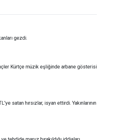
anları gezdi.
nçler Kürtçe müzik eşliğinde arbane gösterisi
ye satan hırsızlar, isyan ettirdi. Yakınlarının
z ve tehdide maruz bırakıldığı iddiaları