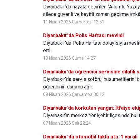
Diyarbakır’da hayata geçirilen “Ailemle Yüzü
ailece güvenli ve keyifli zaman geçirme imkân
11 Nisan 2026 Cumartesi 12:51
Diyarbakır'da Polis Haftası mevlidi
Diyarbakır'da Polis Haftası dolayısıyla mevli
etti.
10 Nisan 2026 Cuma 14:27
Diyarbakır’da öğrencisi servisine silahlı sa
Diyarbakır’da servis şoförü, husumetlilerini ö
öğrencinin durumu ağır.
08 Nisan 2026 Çarşamba 00:12
Diyarbakır’da korkutan yangın: İtfaiye eki
Diyarbakır’ın merkez Yenişehir ilçesinde bulu
07 Nisan 2026 Salı 22:24
Diyarbakır'da otomobil takla attı: 1 yaralı