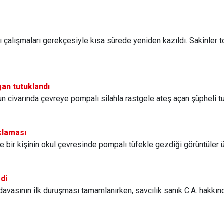
apı çalışmaları gerekçesiyle kısa sürede yeniden kazıldı. Sakinler 
gan tutuklandı
lun civarında çevreye pompalı silahla rastgele ateş açan şüpheli tu
ıklaması
nde bir kişinin okul çevresinde pompalı tüfekle gezdiği görüntüler 
edi
 davasının ilk duruşması tamamlanırken, savcılık sanık C.A. hakkın