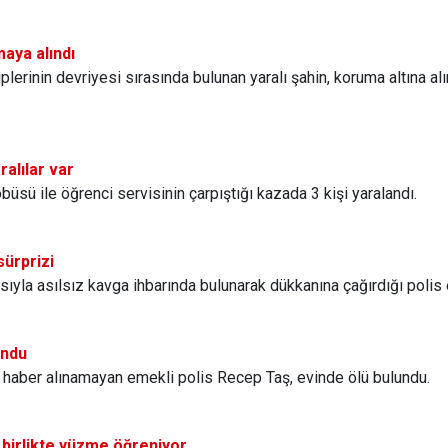
maya alındı
iplerinin devriyesi sırasında bulunan yaralı şahin, koruma altına a
ralılar var
büsü ile öğrenci servisinin çarpıştığı kazada 3 kişi yaralandı.
sürprizi
ısıyla asılsız kavga ihbarında bulunarak dükkanına çağırdığı polis e
undu
n haber alınamayan emekli polis Recep Taş, evinde ölü bulundu.
a birlikte yüzme öğreniyor