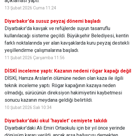
açıklaması yaptı.
13 Şubat 2026 Cuma 11:24
Diyarbakır’da susuz peyzaj dönemi başladı
Diyarbakır’da kavşak ve refüjlerde suyun tasarruflu
kullanılacağı sisteme geçildi. Büyükşehir Belediyesi, kentin
farklı noktalarında yer alan kavşaklarda kuru peyzaj destekli
yeşillendirme çalışmalarına başladı.
11 Şubat 2026 Çarşamba 11:56
DİSKİ inceleme yaptı: Kazanın nedeni rögar kapağı değil
DİSKİ, Hamza Arslan’ın ölümüne neden olan kaza ile ilgili
teknik inceleme yaptı. Rögar kapağının kazaya neden
olmadığı, sürücünün direksiyon hakimiyetini kaybetmesi
sonucu kazanın meydana geldiği belirtildi.
10 Şubat 2026 Salı 10:34
Diyarbakır’daki okul ‘hayalet’ cemiyete takıldı
Diyarbakır’daki Ali Emiri Ortaokulu için bir yıl önce yerinde
dönüşüm kararı verildi, ancak arsa bağışçısı dernekten