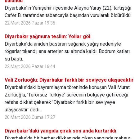
bulundu
Diyarbakır’ın Yenişehir ilçesinde Aleyna Yaray (22), tartıştığı
Cafer B. tarafından tabancayla başından vurularak öldürüldü.
22 Mart 2026 Pazar 19:35
Diyarbakır yağmura teslim: Yollar göl
Diyarbakır’da aniden bastıran sağanak yağış nedeniyle
rögarlar tıkandı, ana arterler su altında kaldı. Bodrum katları
su bastı.
22 Mart 2026 Pazar 16:44
Vali Zorluoğlu: Diyarbakır farklı bir seviyeye ulaşacaktır
Diyarbakır'daki bayramlaşma töreninde konuşan Vali Murat
Zorluoğlu, 'Terörsüz Türkiye' sürecinin bölgeye getireceği
refaha dikkat çekerek 'Diyarbakır farklı bir seviyeye
ulaşacaktır' dedi.
20 Mart 2026 Cuma 17:27
Diyarbakır’daki yangıda çırak son anda kurtarıldı
Diyarbakır'da bir berber dükkanında çıkan yangında mahsur