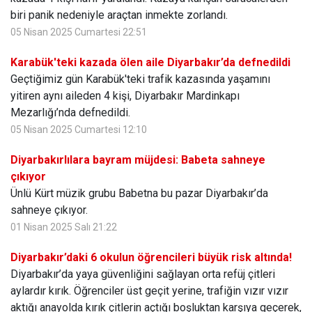
biri panik nedeniyle araçtan inmekte zorlandı.
05 Nisan 2025 Cumartesi 22:51
Karabük'teki kazada ölen aile Diyarbakır’da defnedildi
Geçtiğimiz gün Karabük'teki trafik kazasında yaşamını
yitiren aynı aileden 4 kişi, Diyarbakır Mardinkapı
Mezarlığı’nda defnedildi.
05 Nisan 2025 Cumartesi 12:10
Diyarbakırlılara bayram müjdesi: Babeta sahneye
çıkıyor
Ünlü Kürt müzik grubu Babetna bu pazar Diyarbakır’da
sahneye çıkıyor.
01 Nisan 2025 Salı 21:22
Diyarbakır’daki 6 okulun öğrencileri büyük risk altında!
Diyarbakır’da yaya güvenliğini sağlayan orta refüj çitleri
aylardır kırık. Öğrenciler üst geçit yerine, trafiğin vızır vızır
aktığı anayolda kırık çitlerin açtığı boşluktan karşıya geçerek,