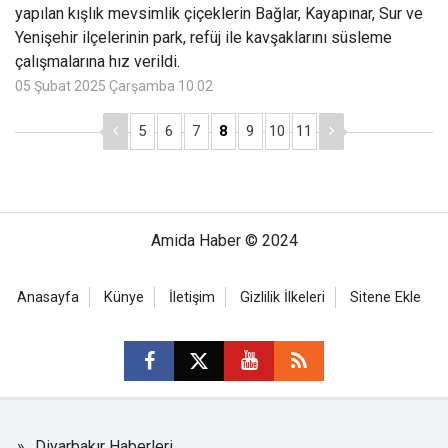
yapılan kışlık mevsimlik çiçeklerin Bağlar, Kayapınar, Sur ve
Yenişehir ilçelerinin park, refüj ile kavşaklarını süsleme
çalışmalarına hız verildi.
05 Şubat 2025 Çarşamba 10:02
5
6
7
8
9
10
11
Amida Haber © 2024
Anasayfa
Künye
İletişim
Gizlilik İlkeleri
Sitene Ekle
Diyarbakır Haberleri