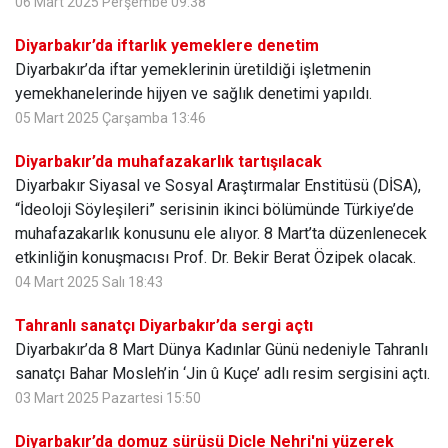
06 Mart 2025 Perşembe 09:38
Diyarbakır’da iftarlık yemeklere denetim
Diyarbakır’da iftar yemeklerinin üretildiği işletmenin
yemekhanelerinde hijyen ve sağlık denetimi yapıldı.
05 Mart 2025 Çarşamba 13:46
Diyarbakır’da muhafazakarlık tartışılacak
Diyarbakır Siyasal ve Sosyal Araştırmalar Enstitüsü (DİSA),
“İdeoloji Söyleşileri” serisinin ikinci bölümünde Türkiye’de
muhafazakarlık konusunu ele alıyor. 8 Mart’ta düzenlenecek
etkinliğin konuşmacısı Prof. Dr. Bekir Berat Özipek olacak.
04 Mart 2025 Salı 18:43
Tahranlı sanatçı Diyarbakır’da sergi açtı
Diyarbakır’da 8 Mart Dünya Kadınlar Günü nedeniyle Tahranlı
sanatçı Bahar Mosleh’in ‘Jin û Kuçe’ adlı resim sergisini açtı.
03 Mart 2025 Pazartesi 15:50
Diyarbakır’da domuz sürüsü Dicle Nehri'ni yüzerek