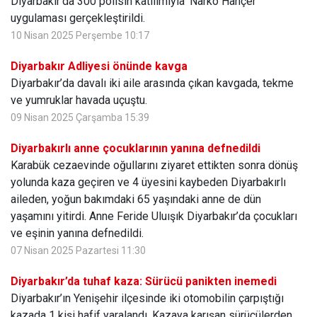
Diyarbakır'da 300 polisin katılımıyla ‘Narko Hançer’
uygulaması gerçekleştirildi.
10 Nisan 2025 Perşembe 10:17
Diyarbakır Adliyesi önünde kavga
Diyarbakır’da davalı iki aile arasında çıkan kavgada, tekme
ve yumruklar havada uçuştu.
09 Nisan 2025 Çarşamba 15:39
Diyarbakırlı anne çocuklarının yanına defnedildi
Karabük cezaevinde oğullarını ziyaret ettikten sonra dönüş
yolunda kaza geçiren ve 4 üyesini kaybeden Diyarbakırlı
aileden, yoğun bakımdaki 65 yaşındaki anne de dün
yaşamını yitirdi. Anne Feride Uluışık Diyarbakır’da çocukları
ve eşinin yanına defnedildi.
07 Nisan 2025 Pazartesi 11:30
Diyarbakır’da tuhaf kaza: Sürücü panikten inemedi
Diyarbakır’ın Yenişehir ilçesinde iki otomobilin çarpıştığı
kazada 1 kişi hafif yaralandı. Kazaya karışan sürücülerden