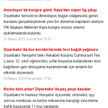
Amedspor’da kongre günü: Kaya’dan süper lig çıkışı
Diyarbakır temsilcisi Amedspor, bugün olağanüstü genel
kurulunu gerçekleştirerek yeni bir dönemin kapılarını aralıyor.
YİK Başkanı Mehmet Kaya kongre öncesi önemli
açıklamalarda bulundu.
31 Mayıs 2025 Cumartesi 10:27
Diyarbakır’da lise koridorlarında test kağıdı yağmuru
Diyarbakır Yenişehir’deki Rekabet Kurumu Cumhuriyet Fen
Lisesi 12. sınıf öğrencileri, yıllar boyunca kullandıkları test
kağıtlarını geri dönüşüme kazandırmak için anlamlı bir
etkinlik düzenledi.
29 Mayıs 2025 Perşembe 17:50
Korku dolu anlar! Diyarbakır'da peş peşe kazalar
Diyarbakır’ın merkez Yenişehir ilçesinde, otomobil, işçi
servisi minibüsü ve beton mikserinin karıştığı zincirleme
trafik kazasında 11 kişi yaralandı.