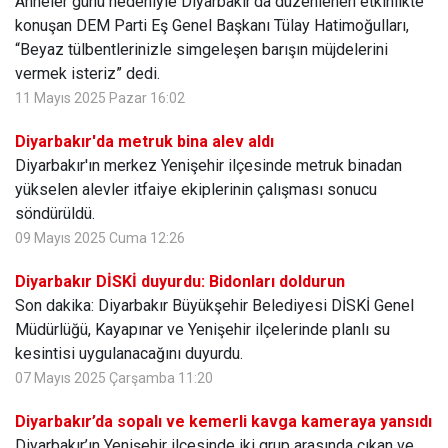
Anneler günü nedeniyle Diyarbakır’da düzenlenen etkinlikte
konuşan DEM Parti Eş Genel Başkanı Tülay Hatimoğulları,
“Beyaz tülbentlerinizle simgeleşen barışın müjdelerini
vermek isteriz” dedi.
11 Mayıs 2025 Pazar 16:02
Diyarbakır'da metruk bina alev aldı
Diyarbakır'ın merkez Yenişehir ilçesinde metruk binadan
yükselen alevler itfaiye ekiplerinin çalışması sonucu
söndürüldü.
09 Mayıs 2025 Cuma 12:26
Diyarbakır DİSKİ duyurdu: Bidonları doldurun
Son dakika: Diyarbakır Büyükşehir Belediyesi DİSKİ Genel
Müdürlüğü, Kayapınar ve Yenişehir ilçelerinde planlı su
kesintisi uygulanacağını duyurdu.
07 Mayıs 2025 Çarşamba 11:20
Diyarbakır’da sopalı ve kemerli kavga kameraya yansıdı
Diyarbakır’ın Yenişehir ilçesinde iki grup arasında çıkan ve