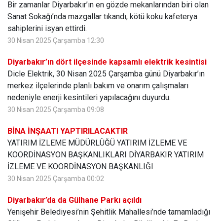
Bir zamanlar Diyarbakır’ın en gözde mekanlarından biri olan
Sanat Sokağı’nda mazgallar tıkandı, kötü koku kafeterya
sahiplerini isyan ettirdi.
30 Nisan 2025 Çarşamba 12:30
Diyarbakır’ın dört ilçesinde kapsamlı elektrik kesintisi
Dicle Elektrik, 30 Nisan 2025 Çarşamba günü Diyarbakır’ın
merkez ilçelerinde planlı bakım ve onarım çalışmaları
nedeniyle enerji kesintileri yapılacağını duyurdu.
30 Nisan 2025 Çarşamba 09:08
BİNA İNŞAATI YAPTIRILACAKTIR
YATIRIM İZLEME MÜDÜRLÜĞÜ YATIRIM İZLEME VE
KOORDİNASYON BAŞKANLIKLARI DİYARBAKIR YATIRIM
İZLEME VE KOORDİNASYON BAŞKANLIĞI
30 Nisan 2025 Çarşamba 00:02
Diyarbakır’da da Gülhane Parkı açıldı
Yenişehir Belediyesi’nin Şehitlik Mahallesi’nde tamamladığı