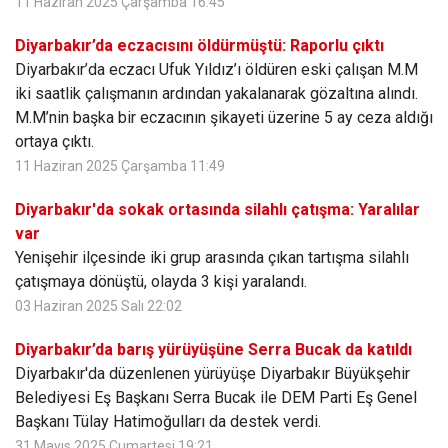
11 Haziran 2025 Çarşamba 16:45
Diyarbakır’da eczacısını öldürmüştü: Raporlu çıktı
Diyarbakır’da eczacı Ufuk Yıldız’ı öldüren eski çalışan M.M
iki saatlik çalışmanın ardından yakalanarak gözaltına alındı.
M.M’nin başka bir eczacının şikayeti üzerine 5 ay ceza aldığı
ortaya çıktı.
11 Haziran 2025 Çarşamba 11:49
Diyarbakır'da sokak ortasında silahlı çatışma: Yaralılar
var
Yenişehir ilçesinde iki grup arasında çıkan tartışma silahlı
çatışmaya dönüştü, olayda 3 kişi yaralandı.
03 Haziran 2025 Salı 22:02
Diyarbakır’da barış yürüyüşüne Serra Bucak da katıldı
Diyarbakır'da düzenlenen yürüyüşe Diyarbakır Büyükşehir
Belediyesi Eş Başkanı Serra Bucak ile DEM Parti Eş Genel
Başkanı Tülay Hatimoğulları da destek verdi.
31 Mayıs 2025 Cumartesi 19:21