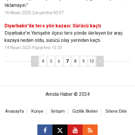
tıklamayın.”
16 Nisan 2025 Çarşamba 00:07
Diyarbakır’da ters yön kazası: Sürücü kaçtı
Diyarbakır’ın Yenişehir ilçesi ters yönde ilerleyen bir araç
kazaya neden oldu, sürücü olay yerinden kaçtı.
14 Nisan 2025 Pazartesi 15:33
4
5
6
7
8
9
10
Amida Haber © 2024
Anasayfa
Künye
İletişim
Gizlilik İlkeleri
Sitene Ekle