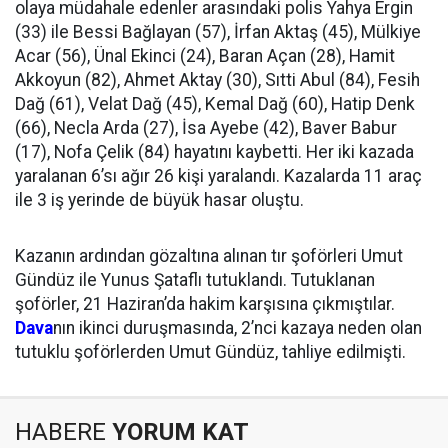
olaya müdahale edenler arasındaki polis Yahya Ergin
(33) ile Bessi Bağlayan (57), İrfan Aktaş (45), Mülkiye
Acar (56), Ünal Ekinci (24), Baran Açan (28), Hamit
Akkoyun (82), Ahmet Aktay (30), Sıtti Abul (84), Fesih
Dağ (61), Velat Dağ (45), Kemal Dağ (60), Hatip Denk
(66), Necla Arda (27), İsa Ayebe (42), Baver Babur
(17), Nofa Çelik (84) hayatını kaybetti. Her iki kazada
yaralanan 6’sı ağır 26 kişi yaralandı. Kazalarda 11 araç
ile 3 iş yerinde de büyük hasar oluştu.
Kazanın ardından gözaltına alınan tır şoförleri Umut
Gündüz ile Yunus Şataflı tutuklandı. Tutuklanan
şoförler, 21 Haziran’da hakim karşısına çıkmıştılar.
Dava
nın ikinci duruşmasında, 2’nci kazaya neden olan
tutuklu şoförlerden Umut Gündüz, tahliye edilmişti.
HABERE
YORUM KAT