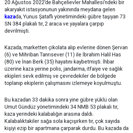
20 Ağustos 2022’de Bahçelievler Mahallesi’ndeki bir
akaryakıt istasyonunun yakınında meydana gelen
kaza
da, Yunus Şataflı yönetimindeki gübre taşıyan 73
SN 384 plakalı tır, 2 araca ve yayalara çarpıp
devrilmişti.
Kazada, marketten çikolata alıp evlerine dönen Şervan
(6) ve Mihriban Tanrısever (11) ile İbrahim Halil Has
(80) ve İnan Berk (35) hayatını kaybetmişti. İhbar
üzerine kaza yerine polis, jandarma, itfaiye ve sağlık
ekipleri sevk edilmiş ve çevredekiler de bölgede
toplanıp ekiplerin çalışmasını izlemeye koyulmuştu.
Bu kazadan 33 dakika sonra yine gübre yüklü olan
Umut Gündüz yönetimindeki 34 NMB 53 plakalı tır,
kaza yerindeki kalabalığın arasına daldı.
Kalabalıktakiler sağa sola kaçışırken tır, çok sayıda
kişiyi ezip bir apartmana çarparak durdu. Bu kazada da