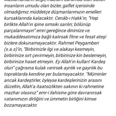
insanların umudu olan bizler, gaflet içerisinde
olmadığımız müddetçe düşmanlarımızın emelleri
kursaklarında kalacaktır. Cenâb-ı Hakk’ın, “Hep
birlikte Allah’ın ipine sımsıkı sarılın; bölünüp
parçalanmayın” emri gereğince dinimize ve
mukaddesatımıza bağlı kalırsak fitne ve fesat ateşi
bizlere dokunamayacaktır. Rahmet Peygamberi
(s.a.s)’in, “Birbirinizle ilgi ve alakayı kesmeyin,
birbirinize sırt çevirmeyin, birbirinize kin beslemeyin,
birbirinize haset etmeyin. Ey Allah’ın kulları! Kardeş
olun” çağrısına kulak verirsek ayrılık ve gayrılık bu
topraklarda kendine yer bulamayacaktır. “Müminler
ancak kardeştirler, öyleyse kardeşlerinizin arasını
düzeltin, Allah’a itaatsizlikten sakının ki rahmetine
mazhar olasınız” emr-i ilahisine göre davranırsak
vatanımızın dirliğini ve ümmetin birliğini kimse
bozamayacaktır.