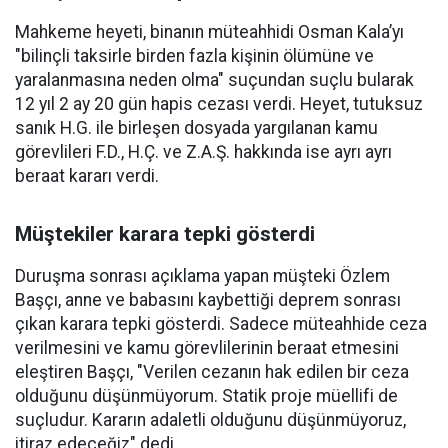
Mahkeme heyeti, binanın müteahhidi Osman Kala’yı
"bilinçli taksirle birden fazla kişinin ölümüne ve
yaralanmasına neden olma" suçundan suçlu bularak
12 yıl 2 ay 20 gün hapis cezası verdi. Heyet, tutuksuz
sanık H.G. ile birleşen dosyada yargılanan kamu
görevlileri F.D., H.Ç. ve Z.A.Ş. hakkında ise ayrı ayrı
beraat kararı verdi.
Müştekiler karara tepki gösterdi
Duruşma sonrası açıklama yapan müşteki Özlem
Başçı, anne ve babasını kaybettiği deprem sonrası
çıkan karara tepki gösterdi. Sadece müteahhide ceza
verilmesini ve kamu görevlilerinin beraat etmesini
eleştiren Başçı, "Verilen cezanın hak edilen bir ceza
olduğunu düşünmüyorum. Statik proje müellifi de
suçludur. Kararın adaletli olduğunu düşünmüyoruz,
itiraz edeceğiz" dedi.