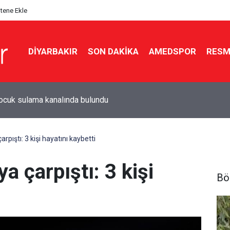
itene Ekle
DIYARBAKIR
SON DAKIKA
AMEDSPOR
RESM
ar Belediyesi’nden çıkarılan 22 işçi yargıya başvuracak
arpıştı: 3 kişi hayatını kaybetti
ya çarpıştı: 3 kişi
Bö