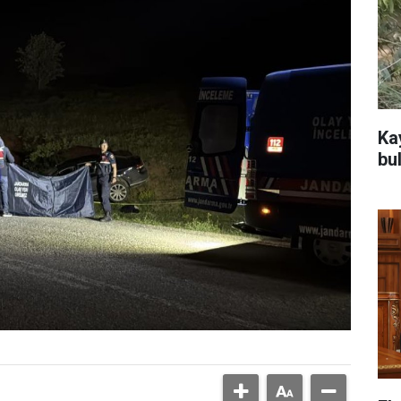
Ka
bu