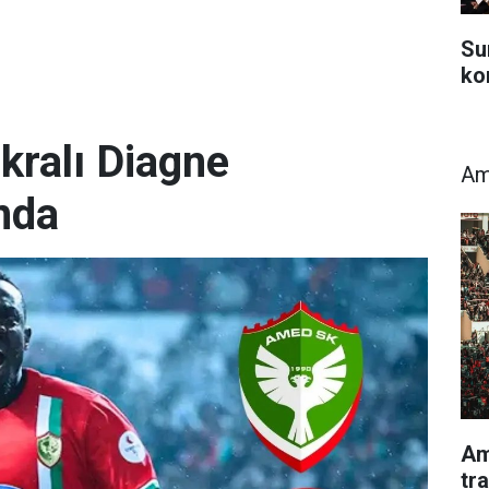
Su
ko
kralı Diagne
Am
nda
Am
tr