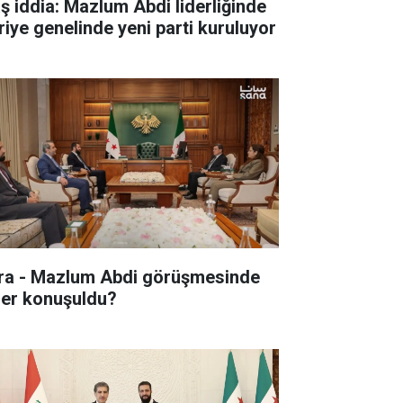
aş iddia: Mazlum Abdi liderliğinde
riye genelinde yeni parti kuruluyor
ra - Mazlum Abdi görüşmesinde
ler konuşuldu?