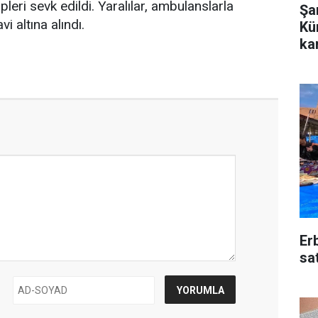
leri sevk edildi. Yaralılar, ambulanslarla
Şa
i altına alındı.
Kü
kar
Erb
sa