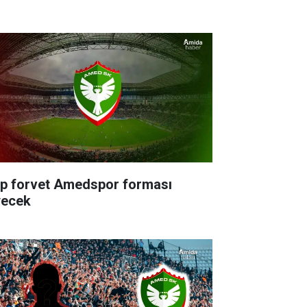
rp forvet Amedspor forması
yecek