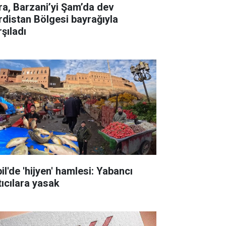
ra, Barzani’yi Şam’da dev
rdistan Bölgesi bayrağıyla
şıladı
il'de 'hijyen' hamlesi: Yabancı
tıcılara yasak