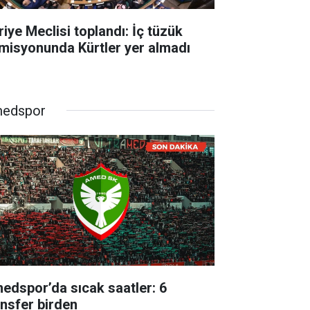
riye Meclisi toplandı: İç tüzük
misyonunda Kürtler yer almadı
edspor
edspor’da sıcak saatler: 6
ansfer birden