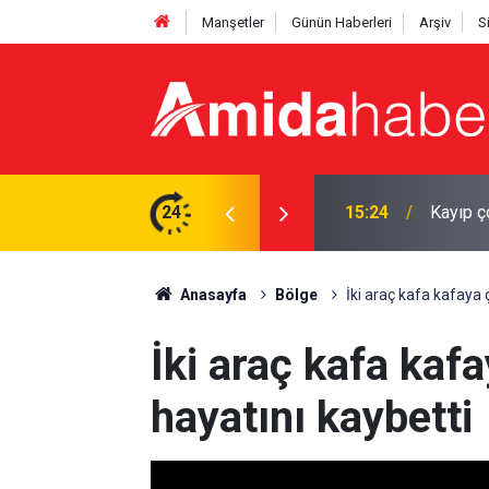
Manşetler
Günün Haberleri
Arşiv
S
ulundu
24
15:21
Kayapın
Anasayfa
Bölge
İki araç kafa kafaya ç
İki araç kafa kafa
hayatını kaybetti