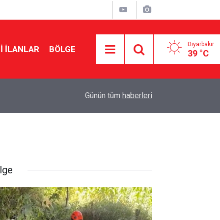
Diyarbakır
I İLANLAR
BÖLGE
39 °C
14:47
Amedspor’da sıcak saatler: 6 transfer birden
Günün tüm
haberleri
lge