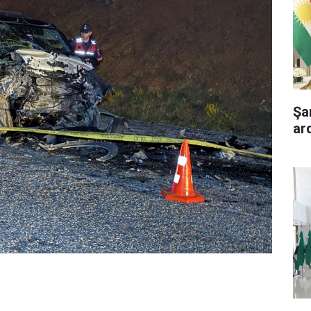
Şa
ar