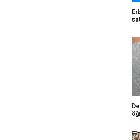
Erb
sa
De
öğ