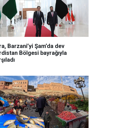
ra, Barzani’yi Şam’da dev
rdistan Bölgesi bayrağıyla
şıladı