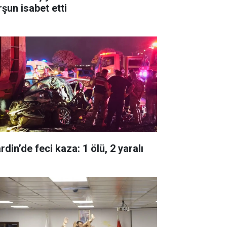
rşun isabet etti
din’de feci kaza: 1 ölü, 2 yaralı