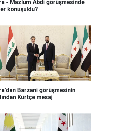
ra - Mazlum Abdi görüşmesinde
ler konuşuldu?
ra’dan Barzani görüşmesinin
dından Kürtçe mesaj