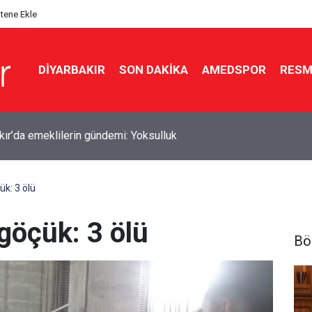
itene Ekle
DIYARBAKIR
SON DAKIKA
AMEDSPOR
RESM
rvet Amedspor forması giyecek
k: 3 ölü
öçük: 3 ölü
Bö