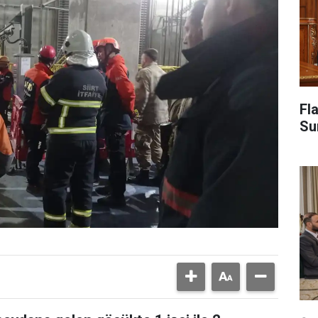
Fl
Su