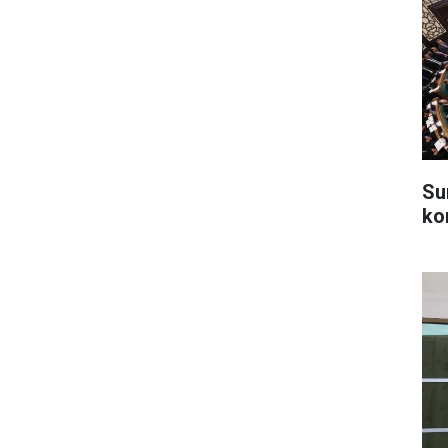
Su
ko