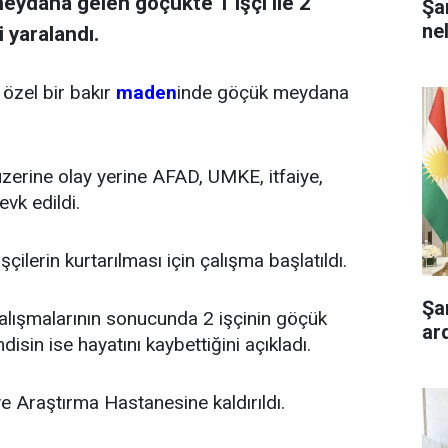
eydana gelen göçükte 1 işçi ile 2
Şa
ne
 yaralandı.
 özel bir bakır
maden
inde göçük meydana
erine olay yerine AFAD, UMKE, itfaiye,
evk edildi.
şçilerin kurtarılması için çalışma başlatıldı.
Şa
n çalışmalarının sonucunda 2 işçinin göçük
ar
ndisin ise hayatını kaybettiğini açıkladı.
 ve Araştırma Hastanesine kaldırıldı.