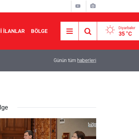
Diyarbakır
I İLANLAR
BÖLGE
35 °C
10:49
Metiner’den Demirtaş açıklaması: AK Parti niye 
Günün tüm
haberleri
lge