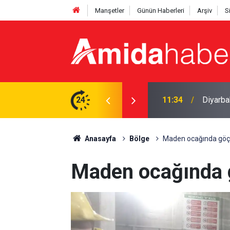
Manşetler
Günün Haberleri
Arşiv
S
mi: Yoksulluk
24
11:06
Sırp fo
Anasayfa
Bölge
Maden ocağında göçü
Maden ocağında g