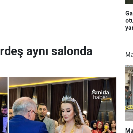
Ga
otu
yar
ardeş aynı salonda
Ma
Mar