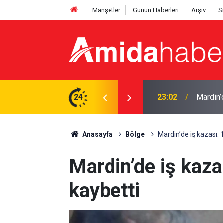
Manşetler
Günün Haberleri
Arşiv
S
lı
24
22:50
Cumhurb
Anasayfa
Bölge
Mardin’de iş kazası: 1
Mardin’de iş kazas
kaybetti