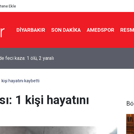
itene Ekle
DIYARBAKIR
SON DAKIKA
AMEDSPOR
RESM
aşkanı Erdoğan Suudi Arabistan’a gidiyor
 kişi hayatını kaybetti
ı: 1 kişi hayatını
Bö