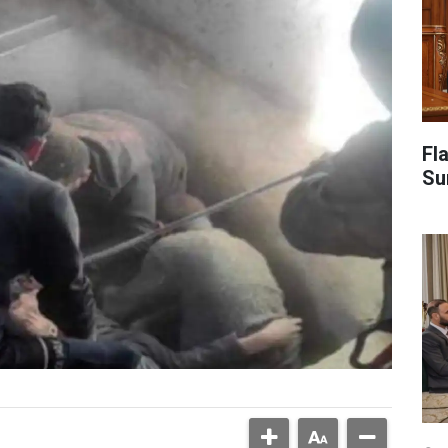
Fl
Su