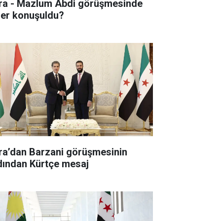
ra - Mazlum Abdi görüşmesinde
ler konuşuldu?
ra’dan Barzani görüşmesinin
dından Kürtçe mesaj