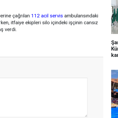
yerine çağrılan
112 acil servis
ambulansındaki
ken, itfaiye ekipleri silo içindeki işçinin cansız
ş verdi.
Şa
Kü
kar