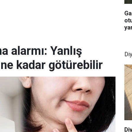
Ga
otu
yar
ma alarmı: Yanlış
Di
ine kadar götürebilir
Di