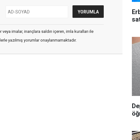
Erb
sa
veya imalar, inançlara saldırı içeren, imla kuralları ile
flerle yazılmış yorumlar onaylanmamaktadır.
De
öğ