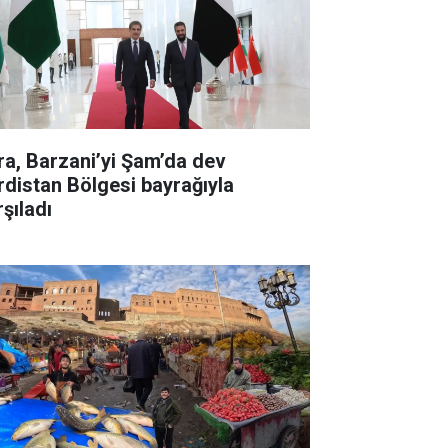
ra, Barzani’yi Şam’da dev
rdistan Bölgesi bayrağıyla
şıladı