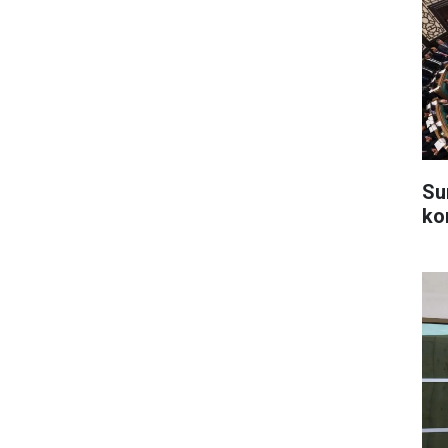
Su
ko