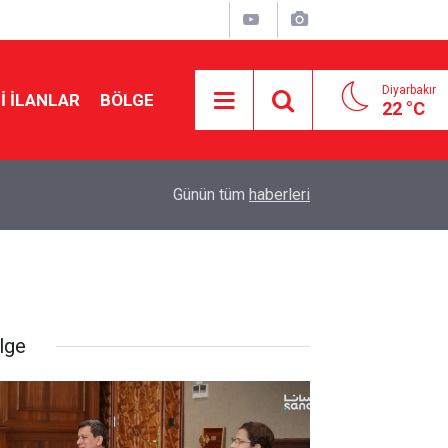
Diyarbakır
I İLANLAR
BÖLGE
22 °C
21:47
MGK’den çözüm süreci mesajı: Tarihi bir merhal
Günün tüm
haberleri
lge