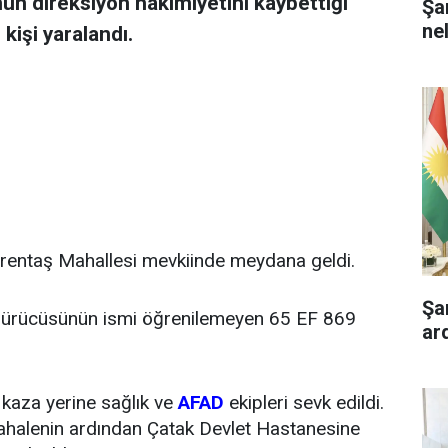
ün direksiyon hakimiyetini kaybettiği
Şa
ne
kişi yaralandı.
örentaş Mahallesi mevkiinde meydana geldi.
Şa
 sürücüsünün ismi öğrenilemeyen 65 EF 869
ar
 kaza yerine sağlık ve
AFAD
ekipleri sevk edildi.
üdahalenin ardından Çatak Devlet Hastanesine