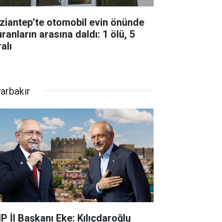
ziantep’te otomobil evin önünde
ranların arasına daldı: 1 ölü, 5
alı
yarbakır
P İl Başkanı Eke: Kılıçdaroğlu