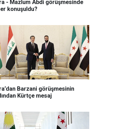
ra - Mazlum Abdi görüşmesinde
ler konuşuldu?
ra’dan Barzani görüşmesinin
dından Kürtçe mesaj