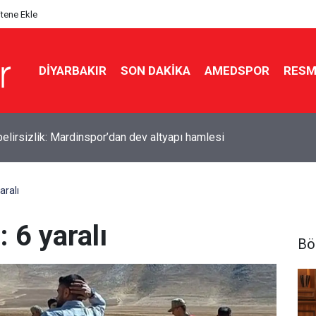
itene Ekle
DIYARBAKIR
SON DAKIKA
AMEDSPOR
RESM
de dört kardeş aynı salonda evlendi
aralı
: 6 yaralı
Bö