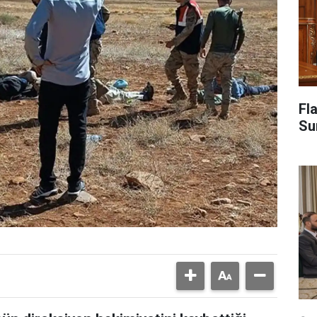
Fl
Su