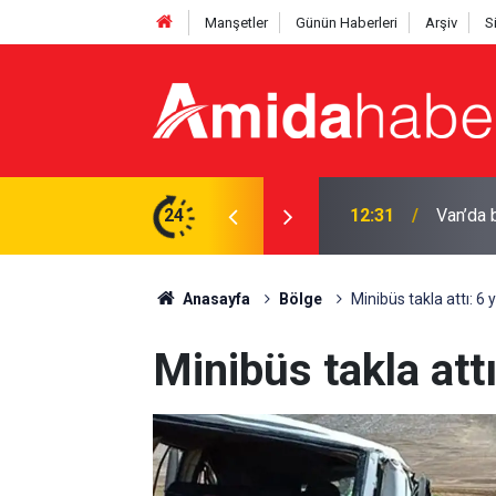
Manşetler
Günün Haberleri
Arşiv
S
an dev altyapı hamlesi
24
11:53
Mardin’
Anasayfa
Bölge
Minibüs takla attı: 6 y
Minibüs takla attı