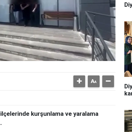
Di
Di
ka
r ilçelerinde kurşunlama ve yaralama
.