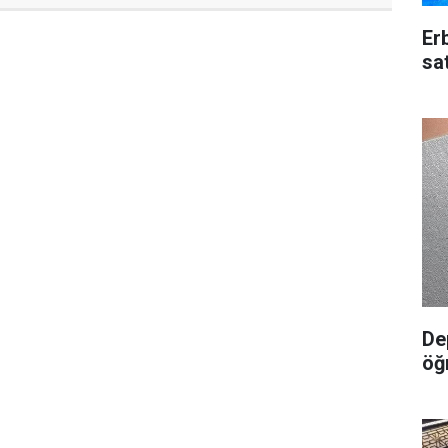
Erb
sa
De
öğ