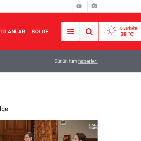
Diyarbakır
I İLANLAR
BÖLGE
38 °C
11:47
Diyarbakır’da kadınlar bağımlılığa karşı bez çant
Günün tüm
haberleri
lge