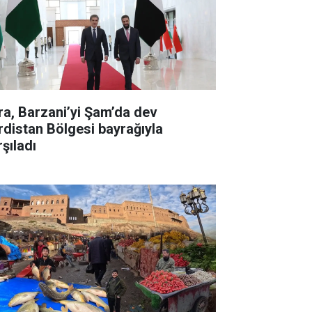
ra, Barzani’yi Şam’da dev
rdistan Bölgesi bayrağıyla
şıladı