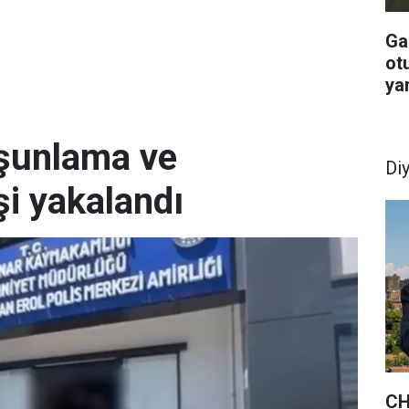
Ga
otu
yar
rşunlama ve
Di
şi yakalandı
CH