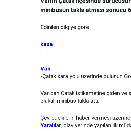
Van'ın Çatak ilçesinde sürücüsün
minibüsün takla atması sonucu 6 
Edinilen bilgiye göre
kaza
,
Van
-Çatak kara yolu üzerinde bulunun G
Van'dan Çatak istikametine giden ve
plakalı minibüs takla attı.
Çevredekilerin haber vermesi üzerine
Yaralı
lar, olay yerinde yapılan ilk m