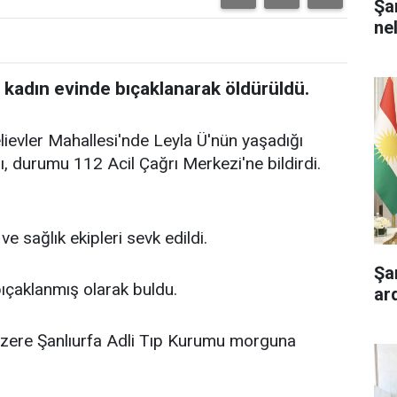
Şa
ne
ir kadın evinde bıçaklanarak öldürüldü.
ievler Mahallesi'nde Leyla Ü'nün yaşadığı
, durumu 112 Acil Çağrı Merkezi'ne bildirdi.
ve sağlık ekipleri sevk edildi.
Şa
bıçaklanmış olarak buldu.
ar
üzere Şanlıurfa Adli Tıp Kurumu morguna