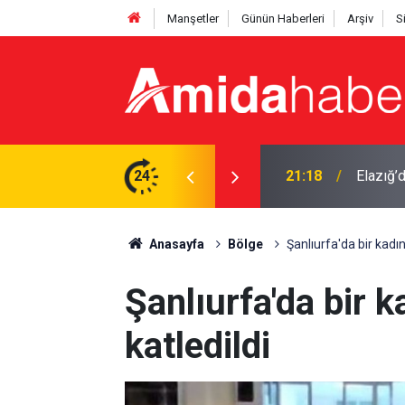
Manşetler
Günün Haberleri
Arşiv
S
ve iş yeri inşa edildi
24
20:43
Zübeyir
Anasayfa
Bölge
Şanlıurfa'da bir kadın
Şanlıurfa'da bir 
katledildi