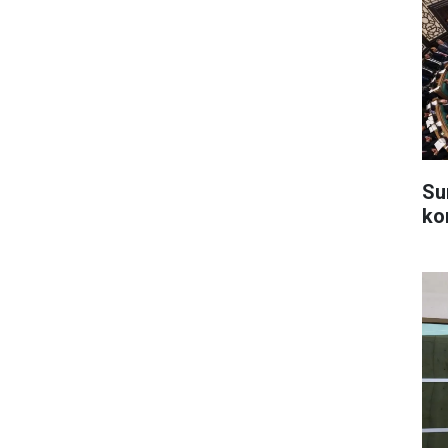
Su
ko