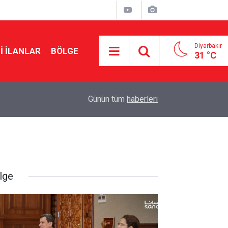
Diyarbakır
I İLANLAR
BÖLGE
31 °C
20:06
Adıyaman'da orman yangını
Günün tüm
haberleri
lge