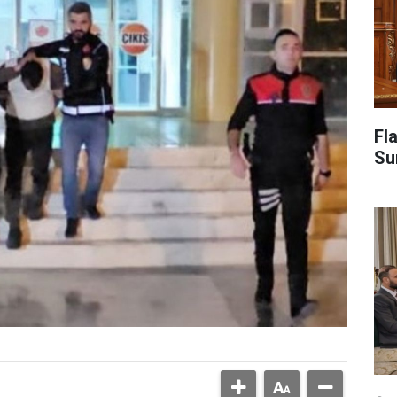
Fl
Su