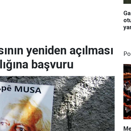
Ga
otu
yar
ının yeniden açılması
Pol
lığına başvuru
Mec