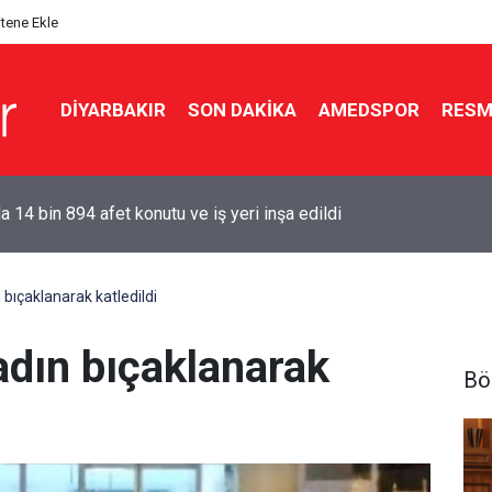
itene Ekle
DIYARBAKIR
SON DAKIKA
AMEDSPOR
RESM
 Aydar: Kendimi teklifin dışında buldum
 bıçaklanarak katledildi
kadın bıçaklanarak
Bö