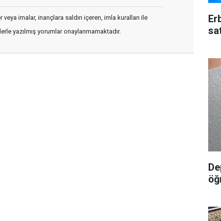
Erb
veya imalar, inançlara saldırı içeren, imla kuralları ile
sa
flerle yazılmış yorumlar onaylanmamaktadır.
De
öğ