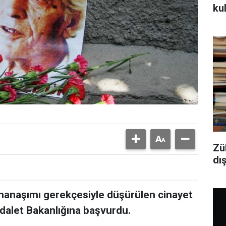
kul
Zü
dı
amanaşımı gerekçesiyle düşürülen cinayet
Adalet Bakanlığına başvurdu.