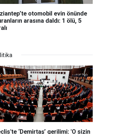
ziantep’te otomobil evin önünde
ranların arasına daldı: 1 ölü, 5
alı
itika
lis'te ‘Demirtaş’ gerilimi: 'O sizin