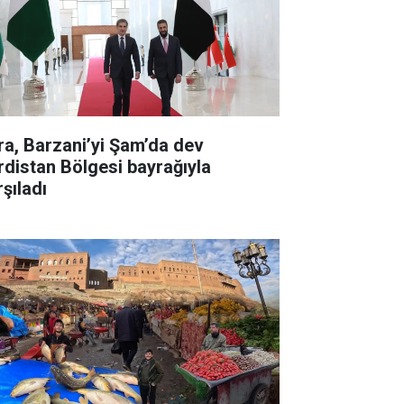
ra, Barzani’yi Şam’da dev
rdistan Bölgesi bayrağıyla
şıladı