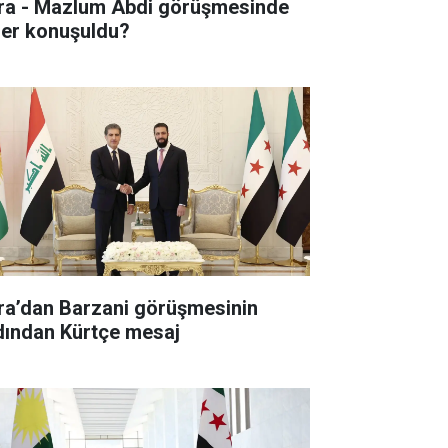
ra - Mazlum Abdi görüşmesinde
ler konuşuldu?
ra’dan Barzani görüşmesinin
dından Kürtçe mesaj