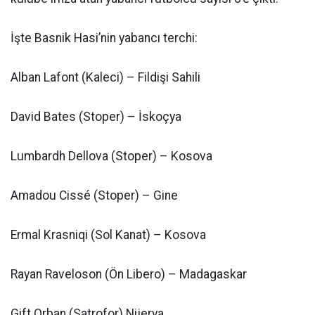
İşte Basnik Hasi’nin yabancı terchi:
Alban Lafont (Kaleci) – Fildişi Sahili
David Bates (Stoper) – İskoçya
Lumbardh Dellova (Stoper) – Kosova
Amadou Cissé (Stoper) – Gine
Ermal Krasniqi (Sol Kanat) – Kosova
Rayan Raveloson (Ön Libero) – Madagaskar
Gift Orban (Satrofor) Nijerya