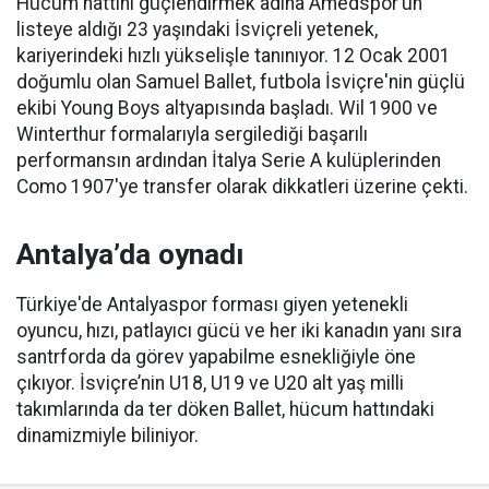
Hücum hattını güçlendirmek adına Amedspor’un
listeye aldığı 23 yaşındaki İsviçreli yetenek,
kariyerindeki hızlı yükselişle tanınıyor. 12 Ocak 2001
doğumlu olan Samuel Ballet, futbola İsviçre'nin güçlü
ekibi Young Boys altyapısında başladı. Wil 1900 ve
Winterthur formalarıyla sergilediği başarılı
performansın ardından İtalya Serie A kulüplerinden
Como 1907'ye transfer olarak dikkatleri üzerine çekti.
Antalya’da oynadı
Türkiye'de Antalyaspor forması giyen yetenekli
oyuncu, hızı, patlayıcı gücü ve her iki kanadın yanı sıra
santrforda da görev yapabilme esnekliğiyle öne
çıkıyor. İsviçre’nin U18, U19 ve U20 alt yaş milli
takımlarında da ter döken Ballet, hücum hattındaki
dinamizmiyle biliniyor.