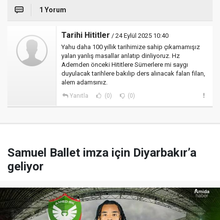
1 Yorum
Tarihi Hititler
/ 24 Eylül 2025 10:40
Yahu daha 100 yıllık tarihimize sahip çıkamamışız
yalan yanlış masallar anlatıp dinliyoruz. Hz
Ademden önceki Hititlere Sümerlere mi saygı
duyulacak tarihlere bakılıp ders alınacak falan filan,
alem adamsınız.
Yanıtla
(0)
(0)
Samuel Ballet imza için Diyarbakır’a
geliyor