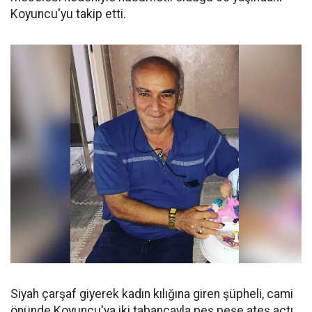
Koyuncu'yu takip etti.
Siyah çarşaf giyerek kadın kılığına giren şüpheli, cami
önünde Koyuncu'ya iki tabancayla peş peşe ateş açtı.