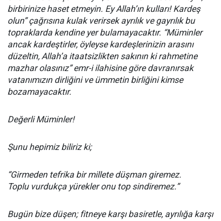
birbirinize haset etmeyin. Ey Allah’ın kulları! Kardeş
olun” çağrısına kulak verirsek ayrılık ve gayrılık bu
topraklarda kendine yer bulamayacaktır. “Müminler
ancak kardeştirler, öyleyse kardeşlerinizin arasını
düzeltin, Allah’a itaatsizlikten sakının ki rahmetine
mazhar olasınız” emr-i ilahisine göre davranırsak
vatanımızın dirliğini ve ümmetin birliğini kimse
bozamayacaktır.
Değerli Müminler!
Şunu hepimiz biliriz ki;
“Girmeden tefrika bir millete düşman giremez.
Toplu vurdukça yürekler onu top sindiremez.”
Bugün bize düşen; fitneye karşı basiretle, ayrılığa karşı