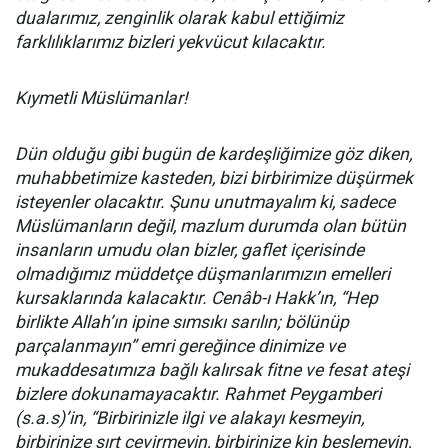
dualarımız, zenginlik olarak kabul ettiğimiz
farklılıklarımız bizleri yekvücut kılacaktır.
Kıymetli Müslümanlar!
Dün olduğu gibi bugün de kardeşliğimize göz diken,
muhabbetimize kasteden, bizi birbirimize düşürmek
isteyenler olacaktır. Şunu unutmayalım ki, sadece
Müslümanların değil, mazlum durumda olan bütün
insanların umudu olan bizler, gaflet içerisinde
olmadığımız müddetçe düşmanlarımızın emelleri
kursaklarında kalacaktır. Cenâb-ı Hakk’ın, “Hep
birlikte Allah’ın ipine sımsıkı sarılın; bölünüp
parçalanmayın” emri gereğince dinimize ve
mukaddesatımıza bağlı kalırsak fitne ve fesat ateşi
bizlere dokunamayacaktır. Rahmet Peygamberi
(s.a.s)’in, “Birbirinizle ilgi ve alakayı kesmeyin,
birbirinize sırt çevirmeyin, birbirinize kin beslemeyin,