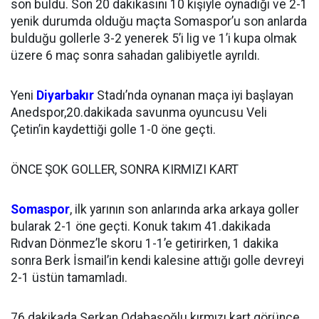
son buldu. Son 20 dakikasını 10 kişiyle oynadığı ve 2-1
yenik durumda olduğu maçta Somaspor’u son anlarda
bulduğu gollerle 3-2 yenerek 5’i lig ve 1’i kupa olmak
üzere 6 maç sonra sahadan galibiyetle ayrıldı.
Yeni
Diyarbakır
Stadı’nda oynanan maça iyi başlayan
Anedspor,20.dakikada savunma oyuncusu Veli
Çetin’in kaydettiği golle 1-0 öne geçti.
ÖNCE ŞOK GOLLER, SONRA KIRMIZI KART
Somaspor
, ilk yarının son anlarında arka arkaya goller
bularak 2-1 öne geçti. Konuk takım 41.dakikada
Rıdvan Dönmez’le skoru 1-1’e getirirken, 1 dakika
sonra Berk İsmail’in kendi kalesine attığı golle devreyi
2-1 üstün tamamladı.
76.dakikada Serkan Odabaşoğlu kırmızı kart görünce