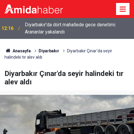
Uzmanından Diyarbakır için sıcak hava uyarısı: Kalp
11:53
krizine dikkat
Anasayfa
Diyarbakır
Diyarbakır Çınar'da seyir
halindeki tır alev aldı
Diyarbakır Çınar'da seyir halindeki tır
alev aldı