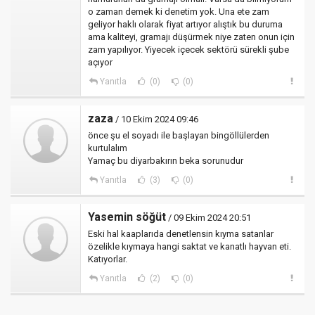
o zaman demek ki denetim yok. Una ete zam
geliyor haklı olarak fiyat artıyor alıştık bu duruma
ama kaliteyi, gramajı düşürmek niye zaten onun için
zam yapılıyor. Yiyecek içecek sektörü sürekli şube
açıyor
Yanıtla
(0)
(0)
zaza
/ 10 Ekim 2024 09:46
önce şu el soyadı ile başlayan bingöllülerden
kurtulalım
Yamaç bu diyarbakırın beka sorunudur
Yanıtla
(3)
(0)
Yasemin söğüt
/ 09 Ekim 2024 20:51
Eski hal kaaplarıda denetlensin kıyma satanlar
özelikle kıymaya hangi saktat ve kanatlı hayvan eti.
Katıyorlar.
Yanıtla
(2)
(0)