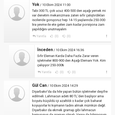
Yok
/ 10 Ekim 2024 11:00
Tabi 300 TL çok ucuz 400-500 den aşağı yemek mi
var denetim mekanizması zaten sıfır çalıştırdıkları
iscileride goruyoruz hep 14-15 yaşlarında 250-300
lira yevme ile ete gelen zam kadar porsiyona zam
yapıldığını unutmayalım
Yanıtla
(0)
(0)
İnceden
/ 10 Ekim 2024 16:36
Sıfır Eleman Karda Daha Fazla Zarar veren
işletmeler 800-900 den Aşağı Elemanı Yok. Kim
çalışıyor 250-300₺
Yanıtla
(0)
(0)
Gül Can
/ 10 Ekim 2024 14:29
Diyarbakır'da da hile yapan bütün işletmeler deşifre
edilmeli. Lahmacun adeti 80 TL'den başlıyor ama
boyutu küçüldü içi azaltıldı o kadar çok baharat
koyuyorlar ki kıymanın tadını almak mümkün değil.
Diyarbakır da ekmek gramajı gibi lahmacun
hamurunun da gramajı olmalı. Varsa da bilmiyorum