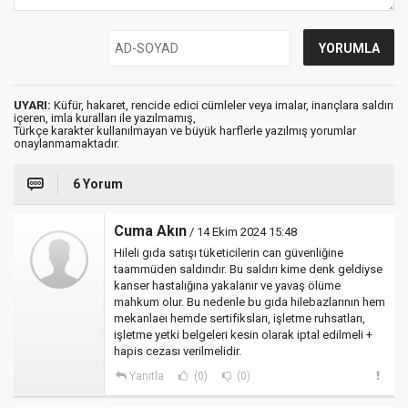
UYARI:
Küfür, hakaret, rencide edici cümleler veya imalar, inançlara saldırı
içeren, imla kuralları ile yazılmamış,
Türkçe karakter kullanılmayan ve büyük harflerle yazılmış yorumlar
onaylanmamaktadır.
6 Yorum
Cuma Akın
/ 14 Ekim 2024 15:48
Hileli gıda satışı tüketicilerin can güvenliğine
taammüden saldırıdır. Bu saldırı kime denk geldiyse
kanser hastalığına yakalanır ve yavaş ölüme
mahkum olur. Bu nedenle bu gıda hilebazlarının hem
mekanlaeı hemde sertifiksları, işletme ruhsatları,
işletme yetki belgeleri kesin olarak iptal edilmeli +
hapis cezası verilmelidir.
Yanıtla
(0)
(0)