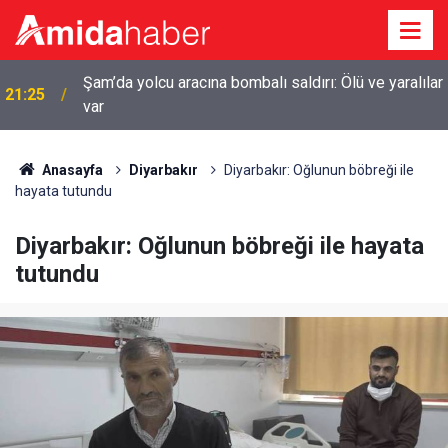
r
20:44
Diyarbakır’da sulama kanalına giren genç boğuldu
Anasayfa
Diyarbakır
Diyarbakır: Oğlunun böbreği ile
hayata tutundu
Diyarbakır: Oğlunun böbreği ile hayata
tutundu