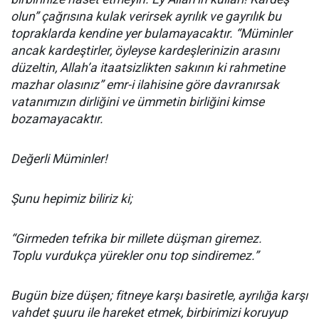
olun” çağrısına kulak verirsek ayrılık ve gayrılık bu
topraklarda kendine yer bulamayacaktır. “Müminler
ancak kardeştirler, öyleyse kardeşlerinizin arasını
düzeltin, Allah’a itaatsizlikten sakının ki rahmetine
mazhar olasınız” emr-i ilahisine göre davranırsak
vatanımızın dirliğini ve ümmetin birliğini kimse
bozamayacaktır.
Değerli Müminler!
Şunu hepimiz biliriz ki;
“Girmeden tefrika bir millete düşman giremez.
Toplu vurdukça yürekler onu top sindiremez.”
Bugün bize düşen; fitneye karşı basiretle, ayrılığa karşı
vahdet şuuru ile hareket etmek, birbirimizi koruyup