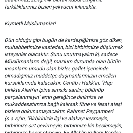
farklılıklarımız bizleri yekvücut kılacaktır.
Kıymetli Müslümanlar!
Dün olduğu gibi bugün de kardeşliğimize göz diken,
muhabbetimize kasteden, bizi birbirimize düşürmek
isteyenler olacaktır. Şunu unutmayalım ki, sadece
Müslümanların değil, mazlum durumda olan bütün
insanların umudu olan bizler, gaflet içerisinde
olmadığımız müddetçe düşmanlarımızın emelleri
kursaklarında kalacaktır. Cenâb-ı Hakk’ın, “Hep
birlikte Allah’ın ipine sımsıkı sarılın; bölünüp
parçalanmayın” emri gereğince dinimize ve
mukaddesatımıza bağlı kalırsak fitne ve fesat ateşi
bizlere dokunamayacaktır. Rahmet Peygamberi
(s.a.s)’in, “Birbirinizle ilgi ve alakayı kesmeyin,
birbirinize sırt çevirmeyin, birbirinize kin beslemeyin,
birbirinize haset etmeyin. Ey Allah’ın kulları! Kardeş