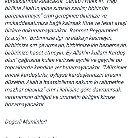
kursaklarında kalacaktır. Cenâb-ı Hakk’ın, “Hep
birlikte Allah’ın ipine sımsıkı sarılın; bölünüp
parçalanmayın” emri gereğince dinimize ve
mukaddesatımıza bağlı kalırsak fitne ve fesat ateşi
bizlere dokunamayacaktır. Rahmet Peygamberi
(s.a.s)’in, “Birbirinizle ilgi ve alakayı kesmeyin,
birbirinize sırt çevirmeyin, birbirinize kin beslemeyin,
birbirinize haset etmeyin. Ey Allah’ın kulları! Kardeş
olun” çağrısına kulak verirsek ayrılık ve gayrılık bu
topraklarda kendine yer bulamayacaktır. “Müminler
ancak kardeştirler, öyleyse kardeşlerinizin arasını
düzeltin, Allah’a itaatsizlikten sakının ki rahmetine
mazhar olasınız” emr-i ilahisine göre davranırsak
vatanımızın dirliğini ve ümmetin birliğini kimse
bozamayacaktır.
Değerli Müminler!