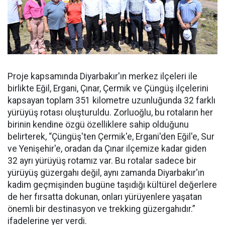
Proje kapsamında Diyarbakır'ın merkez ilçeleri ile
birlikte Eğil, Ergani, Çınar, Çermik ve Çüngüş ilçelerini
kapsayan toplam 351 kilometre uzunluğunda 32 farklı
yürüyüş rotası oluşturuldu. Zorluoğlu, bu rotaların her
birinin kendine özgü özelliklere sahip olduğunu
belirterek, “Çüngüş'ten Çermik'e, Ergani'den Eğil'e, Sur
ve Yenişehir'e, oradan da Çınar ilçemize kadar giden
32 ayrı yürüyüş rotamız var. Bu rotalar sadece bir
yürüyüş güzergahı değil, aynı zamanda Diyarbakır'ın
kadim geçmişinden bugüne taşıdığı kültürel değerlere
de her fırsatta dokunan, onları yürüyenlere yaşatan
önemli bir destinasyon ve trekking güzergahıdır.”
ifadelerine yer verdi.