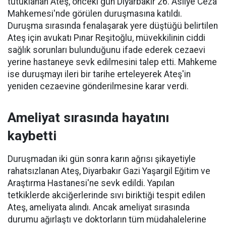
tutuklanan Ateş, önceki gün Diyarbakır 26. Asliye Ceza
Mahkemesi'nde görülen duruşmasına katıldı.
Duruşma sırasında fenalaşarak yere düştüğü belirtilen
Ateş için avukatı Pınar Reşitoğlu, müvekkilinin ciddi
sağlık sorunları bulunduğunu ifade ederek cezaevi
yerine hastaneye sevk edilmesini talep etti. Mahkeme
ise duruşmayı ileri bir tarihe erteleyerek Ateş'in
yeniden cezaevine gönderilmesine karar verdi.
Ameliyat sırasında hayatını
kaybetti
Duruşmadan iki gün sonra karın ağrısı şikayetiyle
rahatsızlanan Ateş, Diyarbakır Gazi Yaşargil Eğitim ve
Araştırma Hastanesi'ne sevk edildi. Yapılan
tetkiklerde akciğerlerinde sıvı biriktiği tespit edilen
Ateş, ameliyata alındı. Ancak ameliyat sırasında
durumu ağırlaştı ve doktorların tüm müdahalelerine