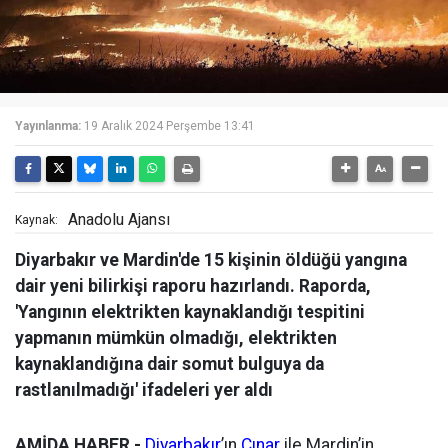
Yayınlanma:
19 Aralık 2024 Perşembe 13:41
Anadolu Ajansı
Kaynak:
Diyarbakır ve Mardin'de 15 kişinin öldüğü yangına
dair yeni bilirkişi raporu hazırlandı. Raporda,
'Yangının elektrikten kaynaklandığı tespitini
yapmanın mümkün olmadığı, elektrikten
kaynaklandığına dair somut bulguya da
rastlanılmadığı' ifadeleri yer aldı
AMİDA HABER -
Diyarbakır
’ın
Çınar
ile Mardin’in