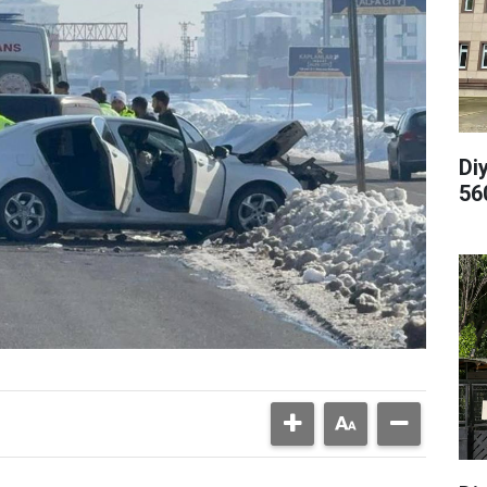
Di
56