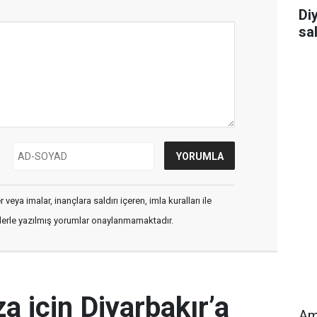
Diy
sa
veya imalar, inançlara saldırı içeren, imla kuralları ile
flerle yazılmış yorumlar onaylanmamaktadır.
a için Diyarbakır’a
Am