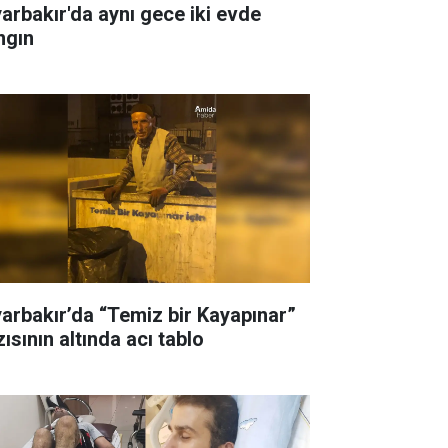
yarbakır'da aynı gece iki evde
ngın
yarbakır’da “Temiz bir Kayapınar”
ısının altında acı tablo