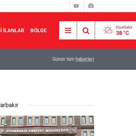
Diyarbakır
I İLANLAR
BÖLGE
38 °C
12:22
Amedspor’un ilk maçı yaklaşırken stadyum çevr
Günün tüm
haberleri
yarbakır