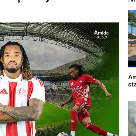
Am
st