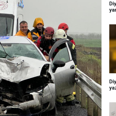
Di
ya
Di
yaz