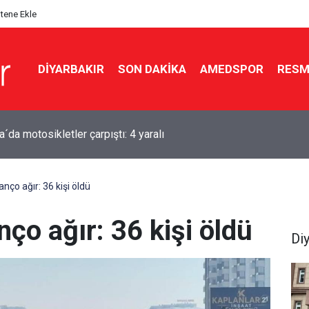
itene Ekle
DIYARBAKIR
SON DAKIKA
AMEDSPOR
RESM
ır'dan pikniğe gelmişlerdi: Fırat Nehri’nde can verdiler
anço ağır: 36 kişi öldü
nço ağır: 36 kişi öldü
Di