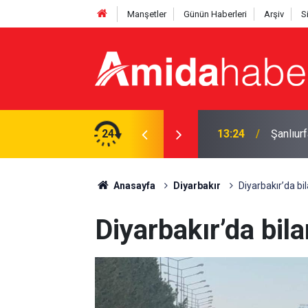
Manşetler
Günün Haberleri
Arşiv
S
ı: 4 yaralı
24
12:43
Diyarbak
Anasayfa
Diyarbakır
Diyarbakır’da bil
Diyarbakır’da bila