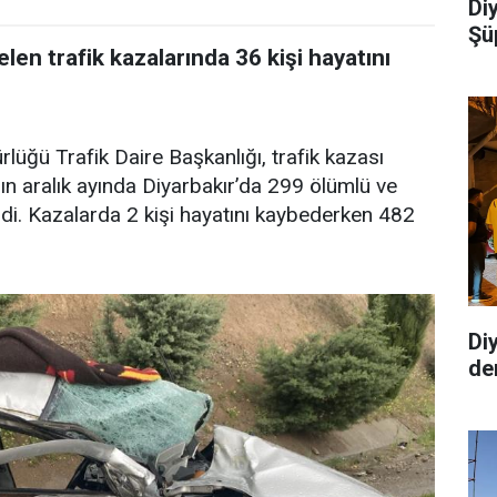
Diy
Şü
len trafik kazalarında 36 kişi hayatını
üğü Trafik Daire Başkanlığı, trafik kazası
ılın aralık ayında Diyarbakır’da 299 ölümlü ve
di. Kazalarda 2 kişi hayatını kaybederken 482
Di
de