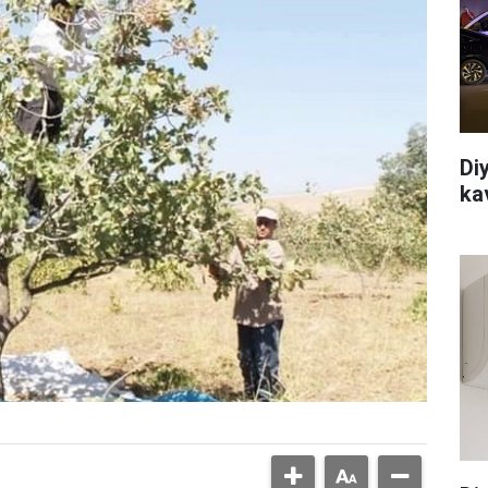
Di
ka