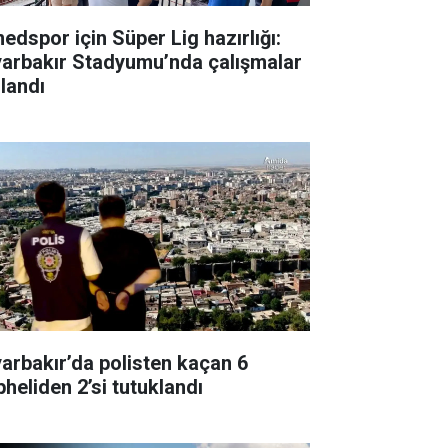
edspor için Süper Lig hazırlığı:
yarbakır Stadyumu’nda çalışmalar
zlandı
yarbakır’da polisten kaçan 6
pheliden 2’si tutuklandı