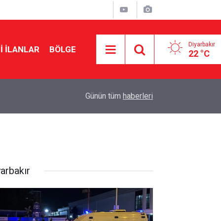
Diyarbakır
I İLANLAR
BÖLGE
22 °C
21:25
Şam’da yolcu aracına bombalı saldırı: Ölü ve yaral
Günün tüm
haberleri
yarbakır