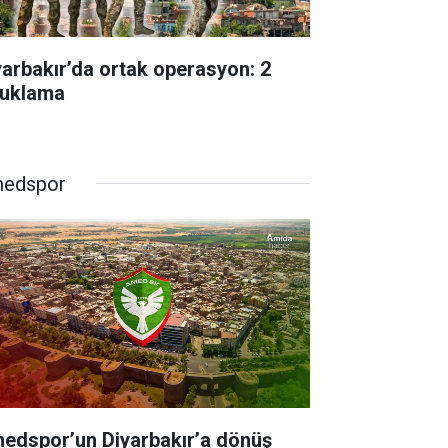
yarbakır’da ortak operasyon: 2
tuklama
edspor
edspor’un Diyarbakır’a dönüş