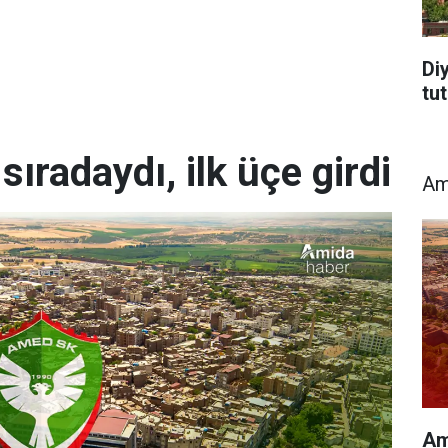
Di
tu
ıradaydı, ilk üçe girdi
Am
Am