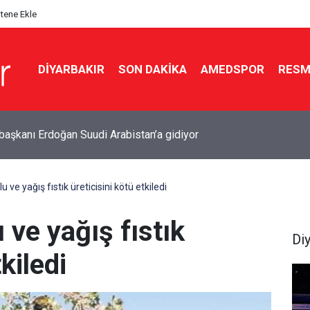
itene Ekle
DIYARBAKIR
SON DAKIKA
AMEDSPOR
RESM
 çözüm süreci mesajı: Tarihi bir merhale
u ve yağış fıstık üreticisini kötü etkiledi
 ve yağış fıstık
Di
kiledi