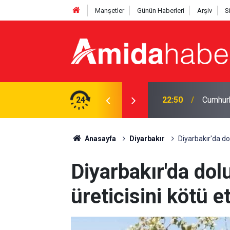
Manşetler
Günün Haberleri
Arşiv
S
abistan’a gidiyor
24
21:47
MGK’den
Anasayfa
Diyarbakır
Diyarbakır'da dol
Diyarbakır'da dolu
üreticisini kötü et