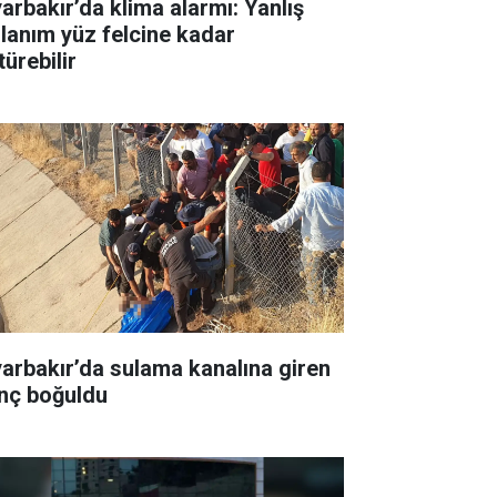
yarbakır’da klima alarmı: Yanlış
llanım yüz felcine kadar
ürebilir
yarbakır’da sulama kanalına giren
nç boğuldu