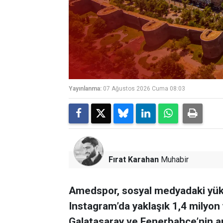
Yayınlanma:
07 Ağustos 2026 Cuma 08:03
Fırat Karahan
Muhabir
Amedspor, sosyal medyadaki yükse
Instagram’da yaklaşık 1,4 milyon y
Galatasaray ve Fenerbahçe’nin a