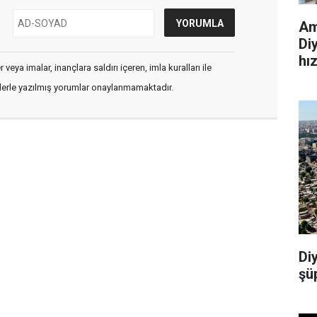
Am
Di
hı
veya imalar, inançlara saldırı içeren, imla kuralları ile
flerle yazılmış yorumlar onaylanmamaktadır.
Di
şü