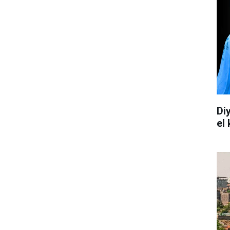
Di
el