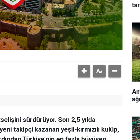
tar
Am
ağ
lişini sürdürüyor. Son 2,5 yılda
eni takipçi kazanan yeşil-kırmızılı kulüp,
rdından Türkiye’nin en fazla büyüyen