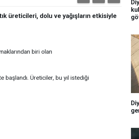
Di
ku
ık üreticileri, dolu ve yağışların etkisiyle
göt
naklarından biri olan
 başlandı. Üreticiler, bu yıl istediği
Di
ge