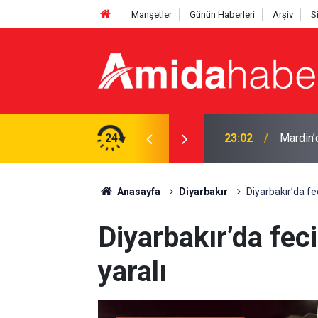
Manşetler
Günün Haberleri
Arşiv
S
lı
24
22:50
Cumhurb
Anasayfa
Diyarbakır
Diyarbakır’da fec
Diyarbakır’da feci
yaralı