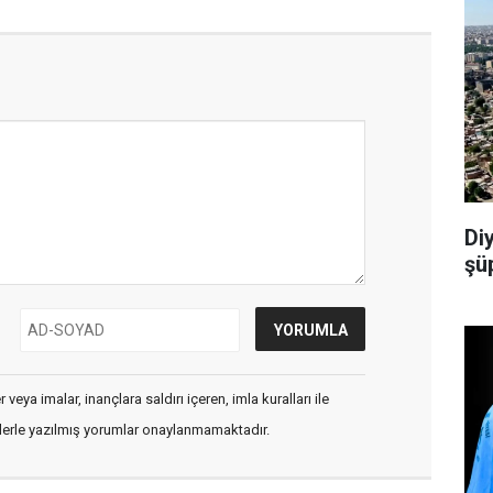
Di
şü
veya imalar, inançlara saldırı içeren, imla kuralları ile
flerle yazılmış yorumlar onaylanmamaktadır.