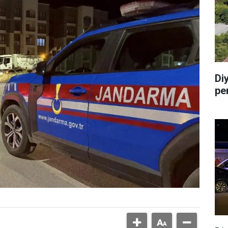
Di
pe