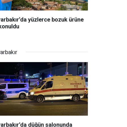
yarbakır’da yüzlerce bozuk ürüne
 konuldu
yarbakır
yarbakır’da düğün salonunda