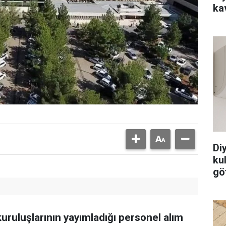
ka
Di
ku
göt
kuruluşlarının yayımladığı personel alım