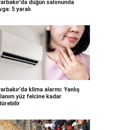
yarbakır’da düğün salonunda
vga: 5 yaralı
yarbakır’da klima alarmı: Yanlış
llanım yüz felcine kadar
ürebilir