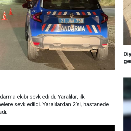
Di
ge
arma ekibi sevk edildi. Yaralılar, ilk
lere sevk edildi. Yaralılardan 2’si, hastanede
dı.