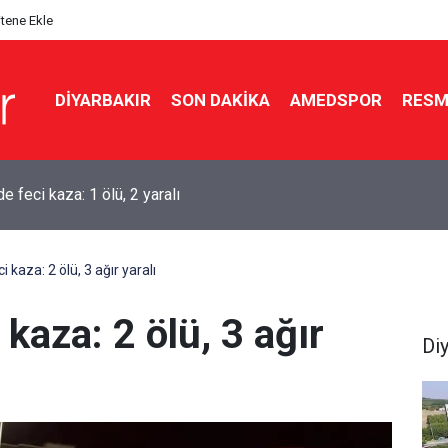
itene Ekle
DIYARBAKIR
SON DAKIKA
AMEDSPOR
RESM
aşkanı Erdoğan Suudi Arabistan’a gidiyor
i kaza: 2 ölü, 3 ağır yaralı
 kaza: 2 ölü, 3 ağır
Di