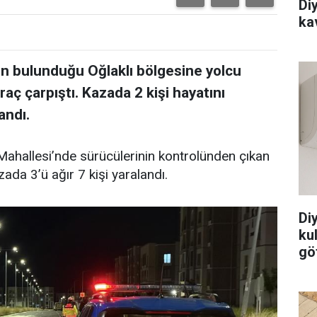
Di
ka
ın bulunduğu Oğlaklı bölgesine yolcu
raç çarpıştı. Kazada 2 kişi hayatını
andı.
ı Mahallesi’nde sürücülerinin kontrolünden çıkan
ada 3’ü ağır 7 kişi yaralandı.
Di
ku
göt