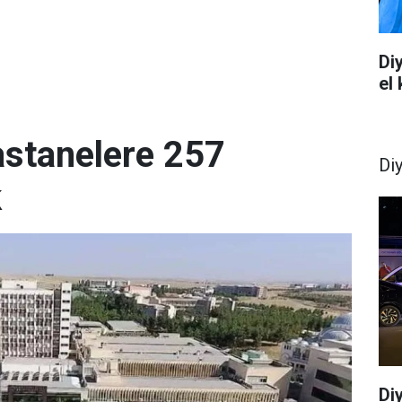
Di
el
astanelere 257
Di
k
Di