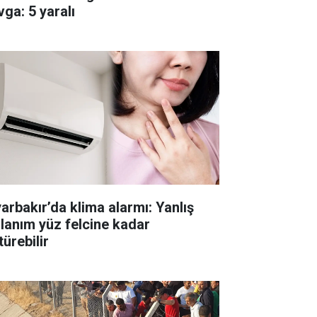
vga: 5 yaralı
yarbakır’da klima alarmı: Yanlış
llanım yüz felcine kadar
ürebilir