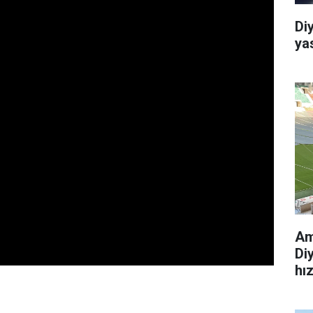
Di
ya
Am
Di
hı