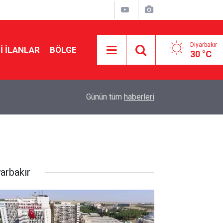
Diyarbakır
I İLANLAR
BÖLGE
30 °C
21:47
MGK’den çözüm süreci mesajı: Tarihi bir merhal
Günün tüm
haberleri
yarbakır