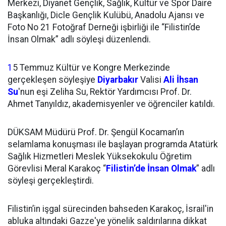
Merkezi, Diyanet Gençlik, Sağlık, Kültür ve Spor Daire
Başkanlığı, Dicle Gençlik Kulübü, Anadolu Ajansı ve
Foto No 21 Fotoğraf Derneği işbirliği ile “Filistin’de
İnsan Olmak” adlı söyleşi düzenlendi.
1
5 Temmuz Kültür ve Kongre Merkezinde
gerçekleşen söyleşiye
Diyarbakır
Valisi
Ali İhsan
Su
'nun eşi Zeliha Su, Rektör Yardımcısı Prof. Dr.
Ahmet Tanyıldız, akademisyenler ve öğrenciler katıldı.
DÜKSAM Müdürü Prof. Dr. Şengül Kocaman’ın
selamlama konuşması ile başlayan programda Atatürk
Sağlık Hizmetleri Meslek Yüksekokulu Öğretim
Görevlisi Meral Karakoç “
Filistin’de İnsan Olmak
” adlı
söyleşi gerçekleştirdi.
Filistin’in işgal sürecinden bahseden Karakoç, İsrail'in
abluka altındaki Gazze'ye yönelik saldırılarına dikkat