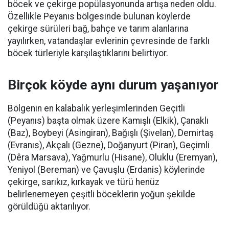
böcek ve çekirge popülasyonunda artışa neden oldu.
Özellikle Peyanıs bölgesinde bulunan köylerde
çekirge sürüleri bağ, bahçe ve tarım alanlarına
yayılırken, vatandaşlar evlerinin çevresinde de farklı
böcek türleriyle karşılaştıklarını belirtiyor.
Birçok köyde aynı durum yaşanıyor
Bölgenin en kalabalık yerleşimlerinden Geçitli
(Peyanıs) başta olmak üzere Kamışlı (Elkik), Çanaklı
(Baz), Boybeyi (Asingiran), Bağışlı (Şivelan), Demirtaş
(Evranıs), Akçalı (Gezne), Doğanyurt (Piran), Geçimli
(Dêra Marsava), Yağmurlu (Hisane), Oluklu (Eremyan),
Yeniyol (Bereman) ve Çavuşlu (Erdanis) köylerinde
çekirge, sarıkız, kırkayak ve türü henüz
belirlenemeyen çeşitli böceklerin yoğun şekilde
görüldüğü aktarılıyor.