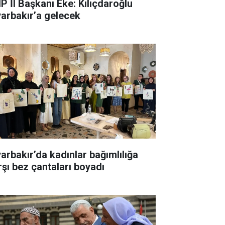
P İl Başkanı Eke: Kılıçdaroğlu
yarbakır’a gelecek
yarbakır’da kadınlar bağımlılığa
rşı bez çantaları boyadı