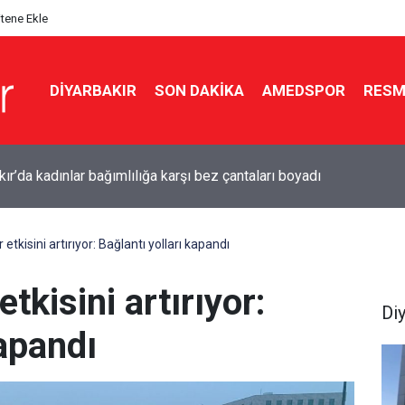
itene Ekle
DIYARBAKIR
SON DAKIKA
AMEDSPOR
RESM
kır’da emeklilerin gündemi: Yoksulluk
 etkisini artırıyor: Bağlantı yolları kapandı
etkisini artırıyor:
Di
kapandı