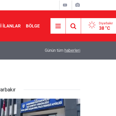
Diyarbakır
I İLANLAR
BÖLGE
38 °C
11:06
Sırp forvet Amedspor forması giyecek
Günün tüm
haberleri
yarbakır