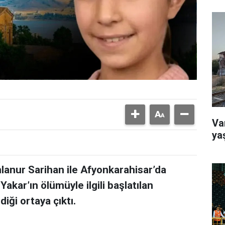
Va
ya
lanur Sarihan ile Afyonkarahisar’da
kar’ın ölümüyle ilgili başlatılan
iği ortaya çıktı.