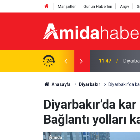
Manşetler
Günün Haberleri
Arşiv
S
a karşı bez çantaları boyadı
24
11:34
Diyarba
Anasayfa
Diyarbakır
Diyarbakır’da kar
Diyarbakır’da kar 
Bağlantı yolları 