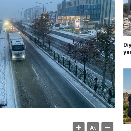
Di
ya