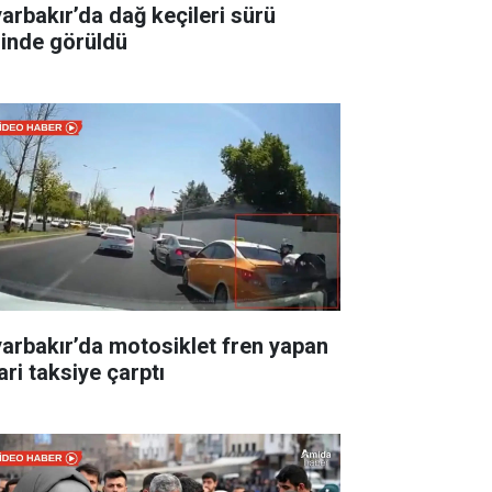
yarbakır’da dağ keçileri sürü
linde görüldü
yarbakır’da motosiklet fren yapan
ari taksiye çarptı