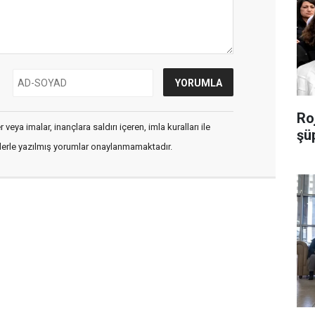
Roj
veya imalar, inançlara saldırı içeren, imla kuralları ile
şü
flerle yazılmış yorumlar onaylanmamaktadır.