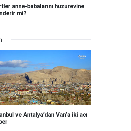
rtler anne-babalarını huzurevine
nderir mi?
n
tanbul ve Antalya’dan Van’a iki acı
ber