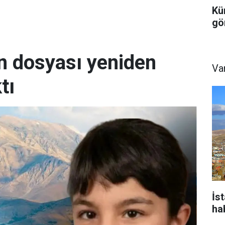
Kü
gö
n dosyası yeniden
Va
tı
İs
ha