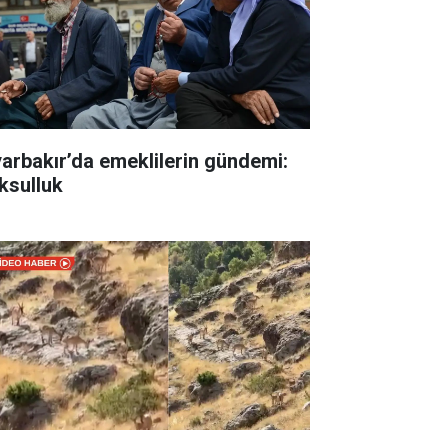
yarbakır’da emeklilerin gündemi:
ksulluk