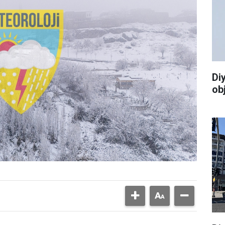
Di
ob