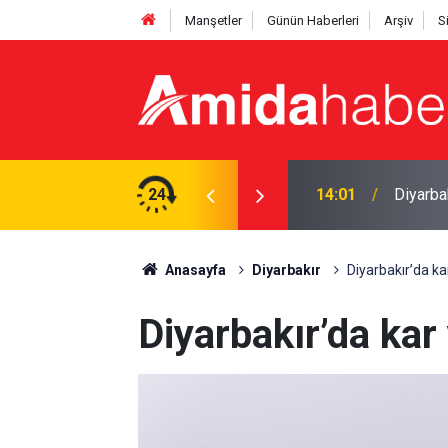
Manşetler
Günün Haberleri
Arşiv
S
şı tarihi belli oldu
24
13:46
İndirim
Anasayfa
Diyarbakır
Diyarbakır’da ka
Diyarbakır’da kar