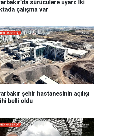
yarbakır’da sürücülere uyarı: İki
ktada çalışma var
yarbakır şehir hastanesinin açılışı
ihi belli oldu