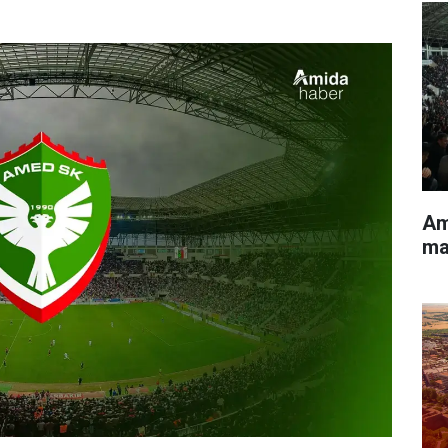
Am
ma