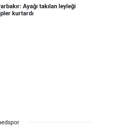
arbakır: Ayağı takılan leyleği
ipler kurtardı
edspor