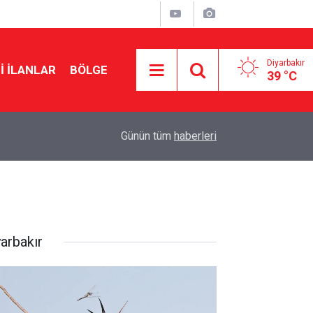
Diyarbakır
I İLANLAR
BÖLGE
39 °C
12:56
Amedspor-Erzurumspor maçı öncesi kardeşlik 
Günün tüm
haberleri
yarbakır