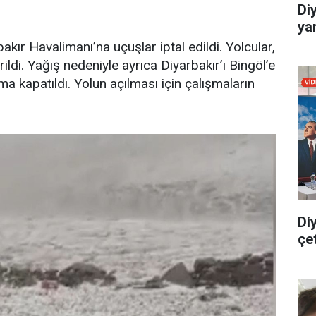
Di
yar
akır Havalimanı’na uçuşlar iptal edildi. Yolcular,
ildi. Yağış nedeniyle ayrıca Diyarbakır’ı Bingöl’e
a kapatıldı. Yolun açılması için çalışmaların
Di
çe