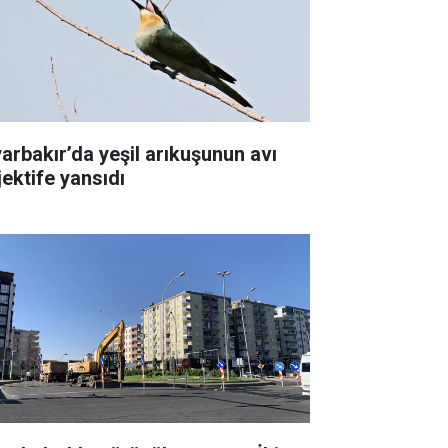
yarbakır’da yeşil arıkuşunun avı
jektife yansıdı