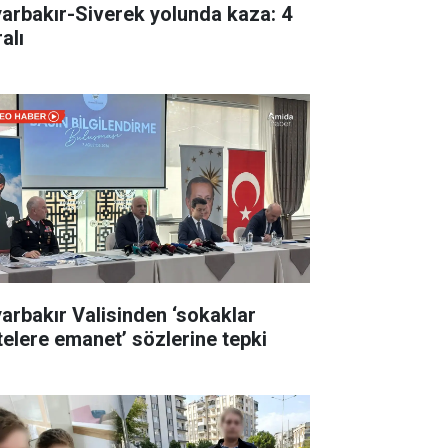
yarbakır-Siverek yolunda kaza: 4
alı
yarbakır Valisinden ‘sokaklar
telere emanet’ sözlerine tepki