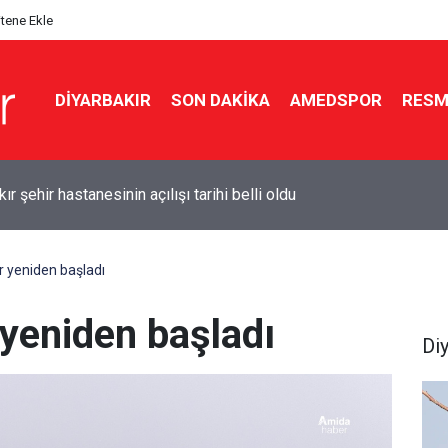
itene Ekle
DIYARBAKIR
SON DAKIKA
AMEDSPOR
RESM
 geldi, pompaya yansımadı: Yeni zam bu gece
r yeniden başladı
 yeniden başladı
Di