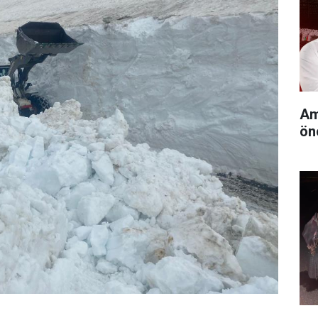
Am
ön