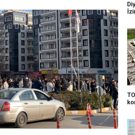
Di
İz
TO
ko