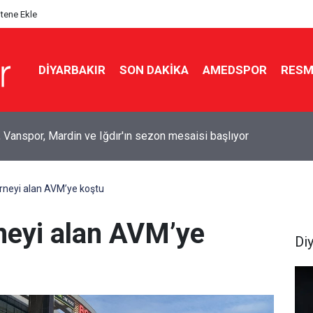
itene Ekle
DIYARBAKIR
SON DAKIKA
AMEDSPOR
RESM
yf’te baraj gölünde kadın cesedi bulundu
arneyi alan AVM’ye koştu
rneyi alan AVM’ye
Di