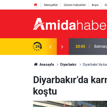
Manşetler
Günün Haberleri
Arşiv
S
r'ın sezon mesaisi başlıyor
24
19:58
Hasanke
Anasayfa
Diyarbakır
Diyarbakır’da k
Diyarbakır’da ka
koştu