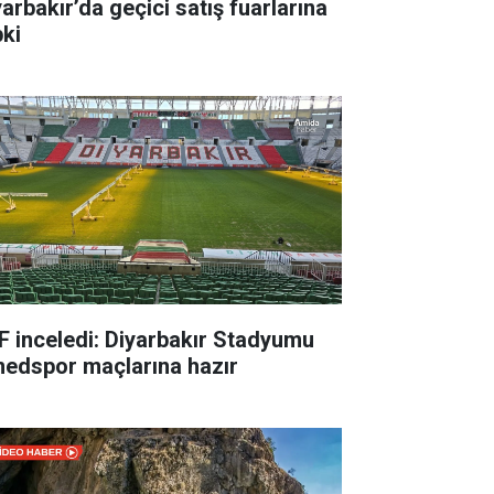
yarbakır’da geçici satış fuarlarına
pki
F inceledi: Diyarbakır Stadyumu
edspor maçlarına hazır