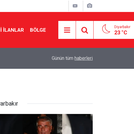
Diyarbakır
I İLANLAR
BÖLGE
23 °C
19:36
TFF inceledi: Diyarbakır Stadyumu Amedspor ma
Günün tüm
haberleri
yarbakır