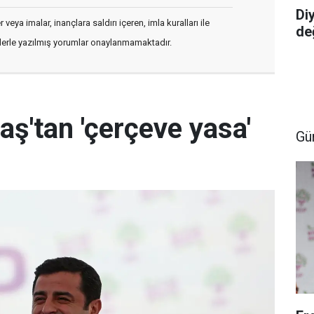
Diy
veya imalar, inançlara saldırı içeren, imla kuralları ile
değ
flerle yazılmış yorumlar onaylanmamaktadır.
aş'tan 'çerçeve yasa'
Gü