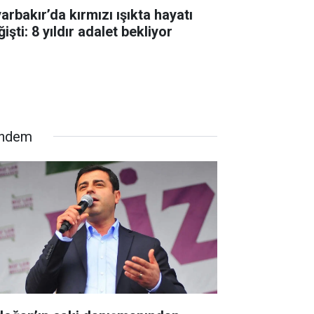
arbakır’da kırmızı ışıkta hayatı
işti: 8 yıldır adalet bekliyor
ndem