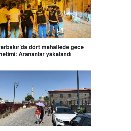
yarbakır'da dört mahallede gece
netimi: Arananlar yakalandı