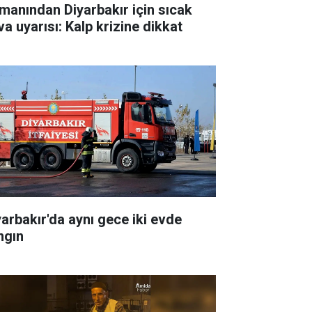
manından Diyarbakır için sıcak
va uyarısı: Kalp krizine dikkat
yarbakır'da aynı gece iki evde
ngın