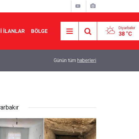
Diyarbakır
I İLANLAR
BÖLGE
38 °C
13:24
Şanlıurfa´da motosikletler çarpıştı: 4 yaralı
Günün tüm
haberleri
yarbakır