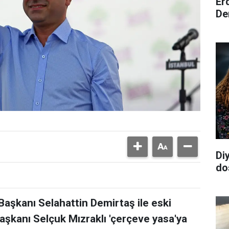
Er
De
Di
do
aşkanı Selahattin Demirtaş ile eski
aşkanı Selçuk Mızraklı 'çerçeve yasa'ya