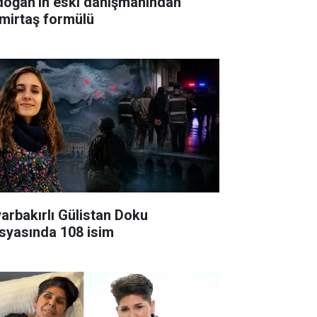
doğan’ın eski danışmanından
mirtaş formülü
yarbakırlı Gülistan Doku
syasında 108 isim