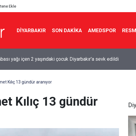
itene Ekle
DIYARBAKIR
SON DAKIKA
AMEDSPOR
RESM
ılığında geldi, emekli polis memuruna kurşun yağdırdı
met Kılıç 13 gündür aranıyor
et Kılıç 13 gündür
Di