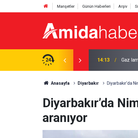
Manşetler
Günün Haberleri
Arşiv
S
i çocuk Diyarbakır'a sevk edildi
24
14:01
Kadın k
Anasayfa
Diyarbakır
Diyarbakır’da Ni
Diyarbakır’da Nim
aranıyor