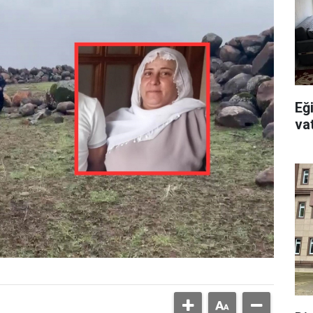
Eğ
va