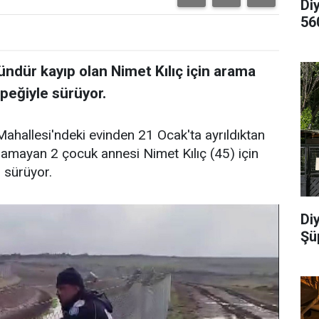
Di
56
gündür kayıp olan Nimet Kılıç için arama
öpeğiyle sürüyor.
Mahallesi'ndeki evinden 21 Ocak'ta ayrıldıktan
namayan 2 çocuk annesi Nimet Kılıç (45) için
 sürüyor.
Diy
Şü